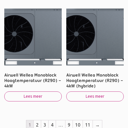
Airwell Wellea Monoblock
Airwell Wellea Monoblock
Hoogtemperatuur (R290) –
Hoogtemperatuur (R290) –
4kW
4kW (hybride)
Lees meer
Lees meer
1
2
3
4
…
9
10
11
→