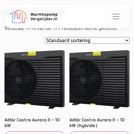
#WARMTEPOMP
Resultaat 1–16 van de 171 resultaten wordt getoond
Adlår Castra Aurora II – 10
Adlår Castra Aurora II – 10
kW
kW (hybride)