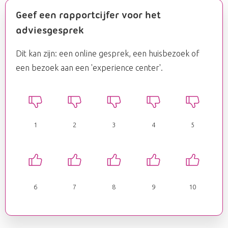
Geef een rapportcijfer voor het
adviesgesprek
Dit kan zijn: een online gesprek, een huisbezoek of
een bezoek aan een 'experience center'.
1
2
3
4
5
6
7
8
9
10