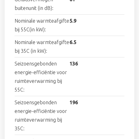
buitenunit (in dB):
Nominale warmteafgifte
5.9
bij 55C(in kW):
Nominale warmteafgifte
6.5
bij 35C (in kW):
Seizoensgebonden
136
energie-efficiëntie voor
ruimteverwarming bij
55C:
Seizoensgebonden
196
energie-efficiëntie voor
ruimteverwarming bij
35C: