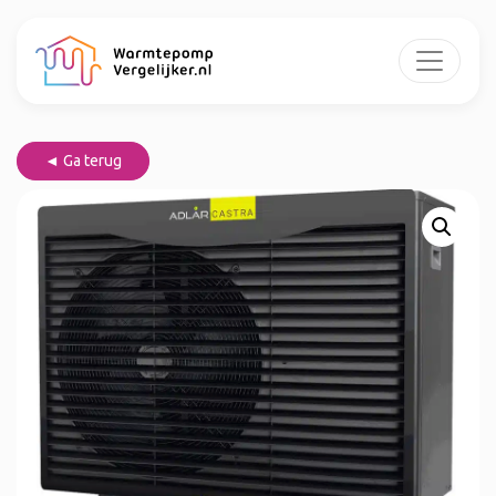
◄ Ga terug