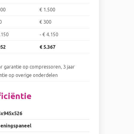
000
€ 1.500
0
€ 300
.150
-
€ 4.150
052
€ 5.367
ar garantie op compressoren, 3 jaar
ntie op overige onderdelen
iciëntie
5x945x526
ieningspaneel