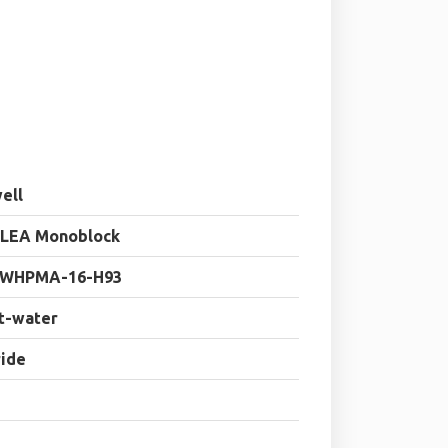
ell
LEA Monoblock
WHPMA-16-H93
t-water
ride