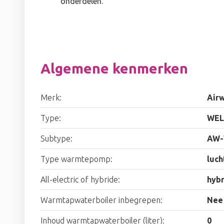
onderdelen.
Algemene kenmerken
Merk:
Airw
Type:
WEL
Subtype:
AW-
Type warmtepomp:
luch
All-electric of hybride:
hyb
Warmtapwaterboiler inbegrepen:
Nee
Inhoud warmtapwaterboiler (liter):
0