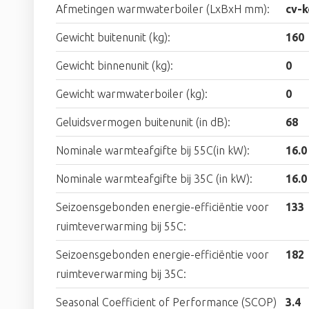
Afmetingen warmwaterboiler (LxBxH mm):
cv-k
Gewicht buitenunit (kg):
160
Gewicht binnenunit (kg):
0
Gewicht warmwaterboiler (kg):
0
Geluidsvermogen buitenunit (in dB):
68
Nominale warmteafgifte bij 55C(in kW):
16.0
Nominale warmteafgifte bij 35C (in kW):
16.0
Seizoensgebonden energie-efficiëntie voor
133
ruimteverwarming bij 55C:
Seizoensgebonden energie-efficiëntie voor
182
ruimteverwarming bij 35C:
Seasonal Coefficient of Performance (SCOP)
3.4