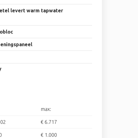
etel levert warm tapwater
obloc
ieningspaneel
V
max:
102
€ 6.717
0
€ 1.000