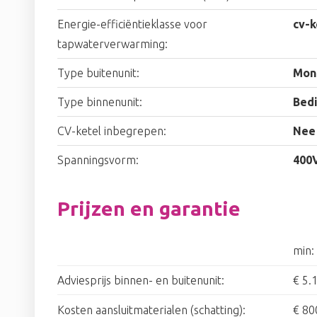
Energie-efficiëntieklasse voor
cv-k
tapwaterverwarming:
Type buitenunit:
Mon
Type binnenunit:
Bed
CV-ketel inbegrepen:
Nee
Spanningsvorm:
400
Prijzen en garantie
min:
Adviesprijs binnen- en buitenunit:
€ 5.
Kosten aansluitmaterialen (schatting):
€ 80