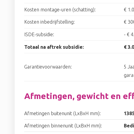
Kosten montage-uren (schatting):
€ 1.
Kosten inbedrijfstelling:
€ 30
ISDE-subsidie:
-
€ 4
Totaal na aftrek subsidie:
€ 3.
Garantievoorwaarden:
5 Ja
gara
Afmetingen, gewicht en eff
Afmetingen buitenunit (LxBxH mm):
138
Afmetingen binnenunit (LxBxH mm):
Bed