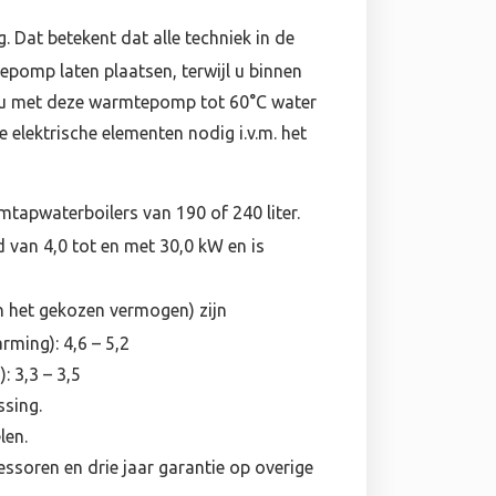
Dat betekent dat alle techniek in de
epomp laten plaatsen, terwijl u binnen
t u met deze warmtepomp tot 60°C water
e elektrische elementen nodig i.v.m. het
tapwaterboilers van 190 of 240 liter.
d van 4,0 tot en met 30,0 kW en is
an het gekozen vermogen) zijn
ming): 4,6 – 5,2
: 3,3 – 3,5
ssing.
len.
ssoren en drie jaar garantie op overige