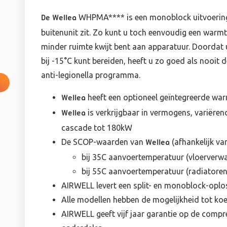
WHPMA**** is een monoblock uitvoering. 
De Wellea
buitenunit zit. Zo kunt u toch eenvoudig een warmt
minder ruimte kwijt bent aan apparatuur. Doorda
bij -15°C kunt bereiden, heeft u zo goed als nooit d
anti-legionella programma.
heeft een optioneel geïntegreerde warm
Wellea
is verkrijgbaar in vermogens, variëren
Wellea
cascade tot 180kW
De SCOP-waarden van
(afhankelijk v
Wellea
bij 35C aanvoertemperatuur (vloerverwar
bij 55C aanvoertemperatuur (radiatoren)
AIRWELL levert een split- en monoblock-oplo
Alle modellen hebben de mogelijkheid tot koe
AIRWELL geeft vijf jaar garantie op de compre