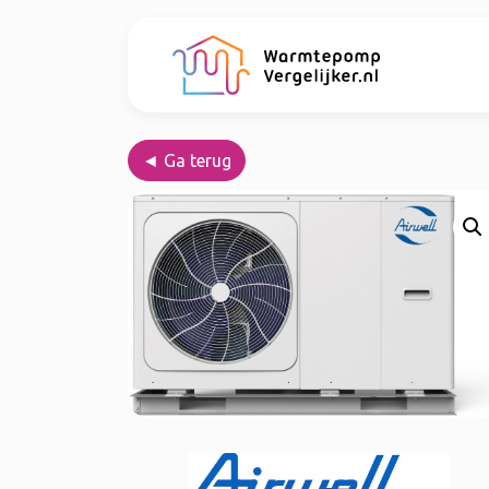
◄ Ga terug