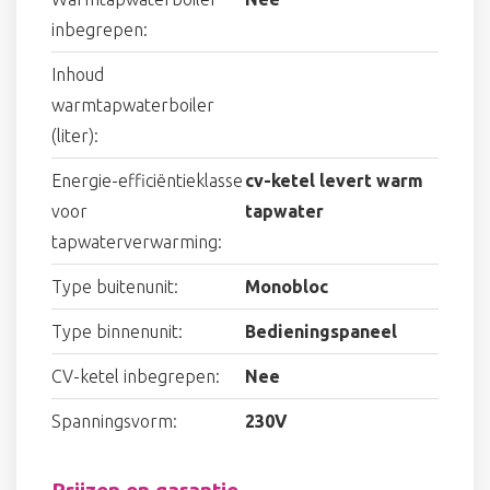
inbegrepen:
Inhoud
warmtapwaterboiler
(liter):
Energie-efficiëntieklasse
cv-ketel levert warm
voor
tapwater
tapwaterverwarming:
Type buitenunit:
Monobloc
Type binnenunit:
Bedieningspaneel
CV-ketel inbegrepen:
Nee
Spanningsvorm:
230V
Prijzen en garantie