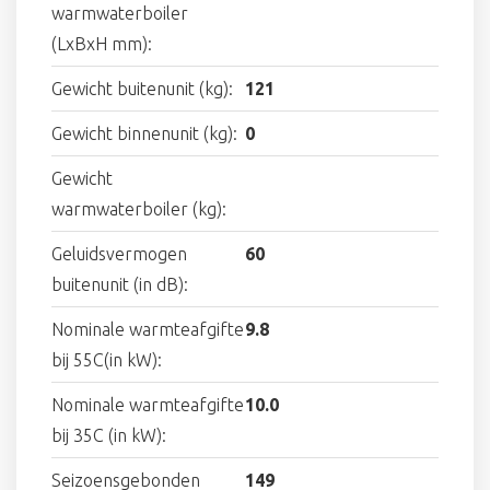
warmwaterboiler
(LxBxH mm):
Gewicht buitenunit (kg):
121
Gewicht binnenunit (kg):
0
Gewicht
warmwaterboiler (kg):
Geluidsvermogen
60
buitenunit (in dB):
Nominale warmteafgifte
9.8
bij 55C(in kW):
Nominale warmteafgifte
10.0
bij 35C (in kW):
Seizoensgebonden
149