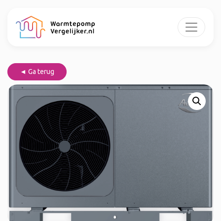
◄ Ga terug