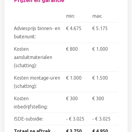
min:
max:
Adviesprijs binnen- en
€ 4.675
€ 5.175
buitenunit:
Kosten
€ 800
€ 1.000
aansluitmaterialen
(schatting):
Kosten montage-uren
€ 1.000
€ 1.500
(schatting):
Kosten
€ 300
€ 300
inbedrijfstelling:
ISDE-subsidie:
-
€ 3.025
-
€ 3.025
Totaal na aftrek
€ 3.750
€ 4.950