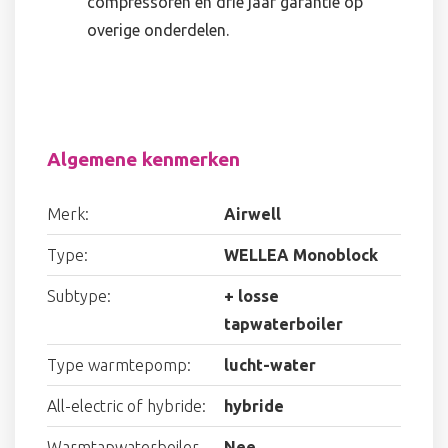
compressoren en drie jaar garantie op
overige onderdelen.
Algemene kenmerken
Merk:
Airwell
Type:
WELLEA Monoblock
Subtype:
+ losse
tapwaterboiler
Type warmtepomp:
lucht-water
All-electric of hybride:
hybride
Warmtapwaterboiler
Nee