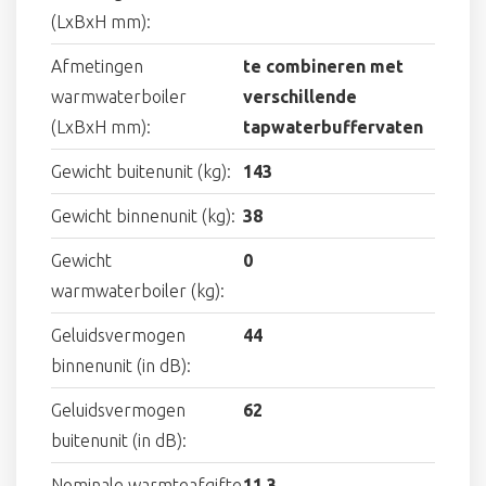
(LxBxH mm):
Afmetingen
te combineren met
warmwaterboiler
verschillende
(LxBxH mm):
tapwaterbuffervaten
Gewicht buitenunit (kg):
143
Gewicht binnenunit (kg):
38
Gewicht
0
warmwaterboiler (kg):
Geluidsvermogen
44
binnenunit (in dB):
Geluidsvermogen
62
buitenunit (in dB):
Nominale warmteafgifte
11.3