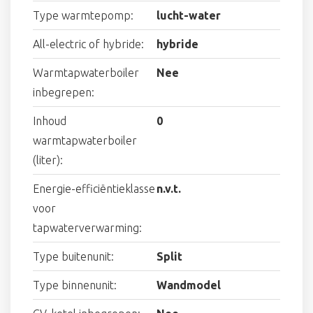
Type warmtepomp:
lucht-water
All-electric of hybride:
hybride
Warmtapwaterboiler
Nee
inbegrepen:
Inhoud
0
warmtapwaterboiler
(liter):
Energie-efficiëntieklasse
n.v.t.
voor
tapwaterverwarming:
Type buitenunit:
Split
Type binnenunit:
Wandmodel