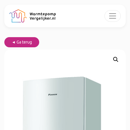
◄ Ga terug