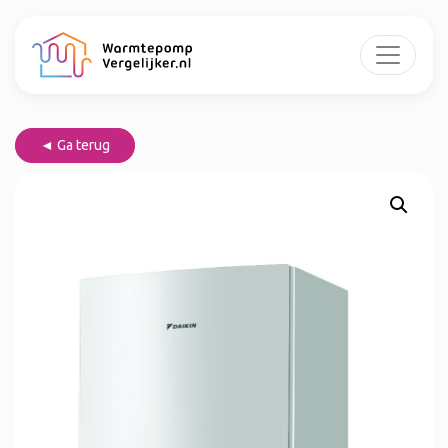
◄ Ga terug