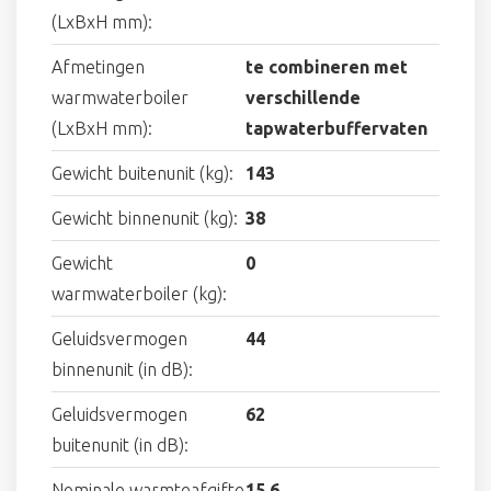
(LxBxH mm):
Afmetingen
te combineren met
warmwaterboiler
verschillende
(LxBxH mm):
tapwaterbuffervaten
Gewicht buitenunit (kg):
143
Gewicht binnenunit (kg):
38
Gewicht
0
warmwaterboiler (kg):
Geluidsvermogen
44
binnenunit (in dB):
Geluidsvermogen
62
buitenunit (in dB):
Nominale warmteafgifte
15.6