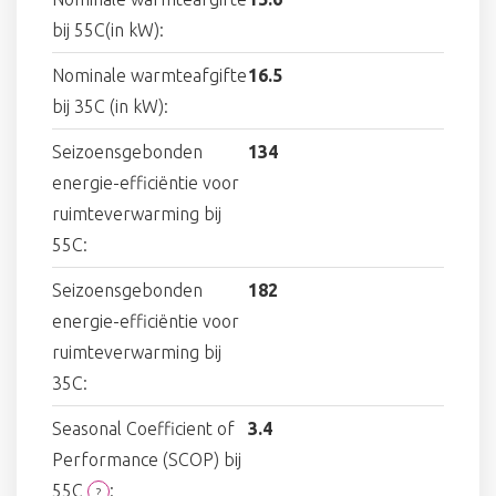
bij 55C(in kW):
Nominale warmteafgifte
16.5
bij 35C (in kW):
Seizoensgebonden
134
energie-efficiëntie voor
ruimteverwarming bij
55C:
Seizoensgebonden
182
energie-efficiëntie voor
ruimteverwarming bij
35C:
Seasonal Coefficient of
3.4
Performance (SCOP) bij
55C
:
?