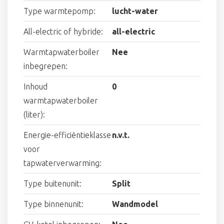
Type warmtepomp:
lucht-water
All-electric of hybride:
all-electric
Warmtapwaterboiler
Nee
inbegrepen:
Inhoud
0
warmtapwaterboiler
(liter):
Energie-efficiëntieklasse
n.v.t.
voor
tapwaterverwarming:
Type buitenunit:
Split
Type binnenunit:
Wandmodel