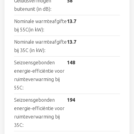
Geluidsvermogen
58
buitenunit (in dB):
Nominale warmteafgifte
13.7
bij 55C(in kW):
Nominale warmteafgifte
13.7
bij 35C (in kW):
Seizoensgebonden
148
energie-efficiëntie voor
ruimteverwarming bij
55C:
Seizoensgebonden
194
energie-efficiëntie voor
ruimteverwarming bij
35C: