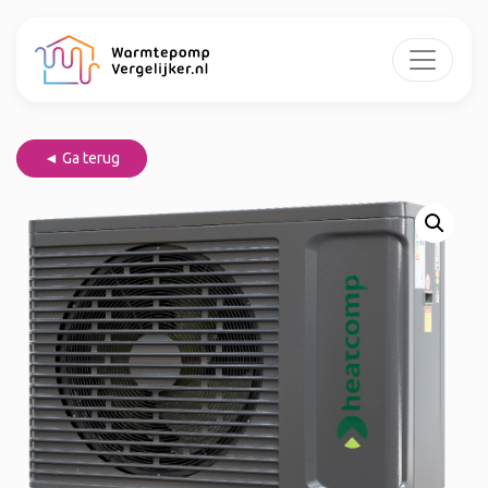
◄ Ga terug