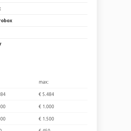
t
robox
V
max:
484
€ 5.484
000
€ 1.000
000
€ 1.500
0
€ 450