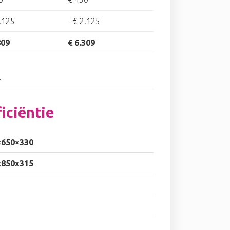
.125
-
€ 2.125
809
€ 6.309
.
iciëntie
×650×330
x850x315