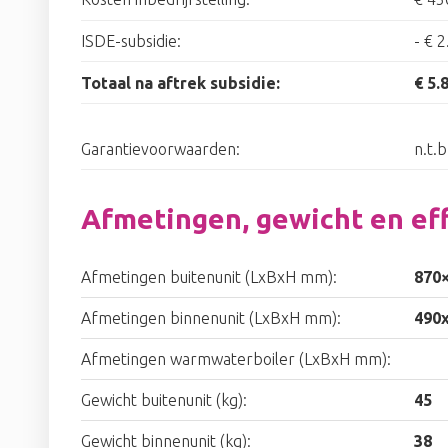
ISDE-subsidie:
-
€ 2
Totaal na aftrek subsidie:
€ 5.
Garantievoorwaarden:
n.t.b
Afmetingen, gewicht en eff
Afmetingen buitenunit (LxBxH mm):
870
Afmetingen binnenunit (LxBxH mm):
490
Afmetingen warmwaterboiler (LxBxH mm):
Gewicht buitenunit (kg):
45
Gewicht binnenunit (kg):
38