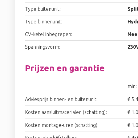
Type buitenunit:
Spli
Type binnenunit:
Hyd
CV-ketel inbegrepen:
Nee
Spanningsvorm:
230
Prijzen en garantie
min:
Adviesprijs binnen- en buitenunit:
€ 5.
Kosten aansluitmaterialen (schatting):
€ 1.
Kosten montage-uren (schatting):
€ 1.
Kosten inbedrijfstelling:
€ 45