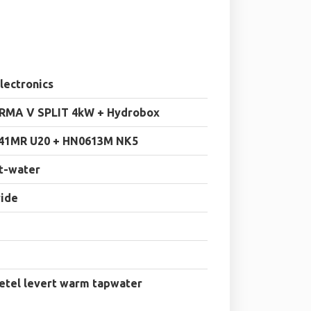
lectronics
RMA V SPLIT 4kW + Hydrobox
41MR U20 + HN0613M NK5
t-water
ride
etel levert warm tapwater