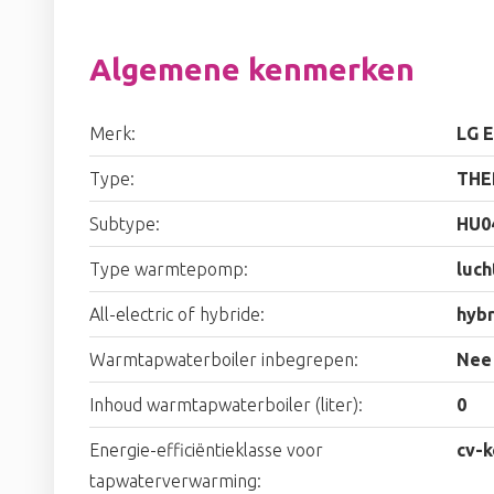
Algemene kenmerken
Merk:
LG E
Type:
THE
Subtype:
HU0
Type warmtepomp:
luch
All-electric of hybride:
hyb
Warmtapwaterboiler inbegrepen:
Nee
Inhoud warmtapwaterboiler (liter):
0
Energie-efficiëntieklasse voor
cv-k
tapwaterverwarming: