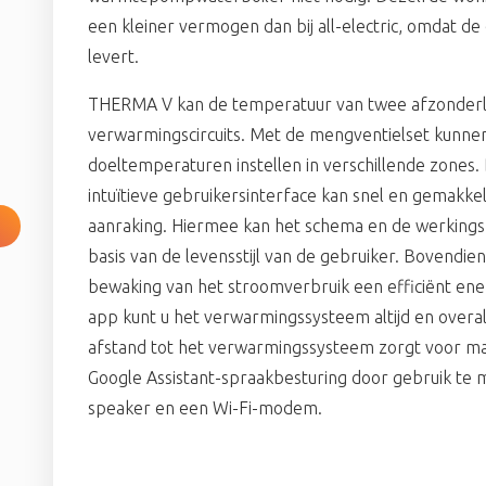
een kleiner vermogen dan bij all-electric, omdat d
levert.
THERMA V kan de temperatuur van twee afzonderlij
verwarmingscircuits. Met de mengventielset kunnen
doeltemperaturen instellen in verschillende zones. 
intuïtieve gebruikersinterface kan snel en gemakk
aanraking. Hiermee kan het schema en de werking
basis van de levensstijl van de gebruiker. Bovendie
bewaking van het stroomverbruik een efficiënt en
app kunt u het verwarmingssysteem altijd en over
afstand tot het verwarmingssysteem zorgt voor m
Google Assistant-spraakbesturing door gebruik t
speaker en een Wi-Fi-modem.