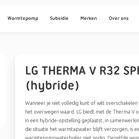
Warmtepomp
Subsidie
Merken
Over ons
LG THERMA V R32 SP
(hybride)
Wanneer je niet volledig kunt of wilt overschakelen o
het overwegen waard. LG biedt met de Therma V o
in een hybride-opstelling geplaatst, in samenwerki
die situatie het warmtapwater blijft verzorgen, is 
warmtepompwaterboiler niet nodig. Dezelfde wo