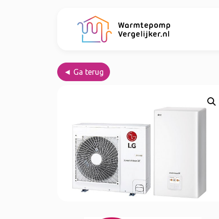
◄ Ga terug