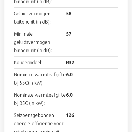
binnenunit (in dB):
Geluidsvermogen
58
buitenunit (in dB):
Minimale
57
geluidsvermogen
binnenunit (in dB):
Koudemiddel:
R32
Nominale warmteafgifte
6.0
bij 55C(in kW):
Nominale warmteafgifte
6.0
bij 35C (in kW):
Seizoensgebonden
126
energie-efficiëntie voor
ruimteverwarming bij