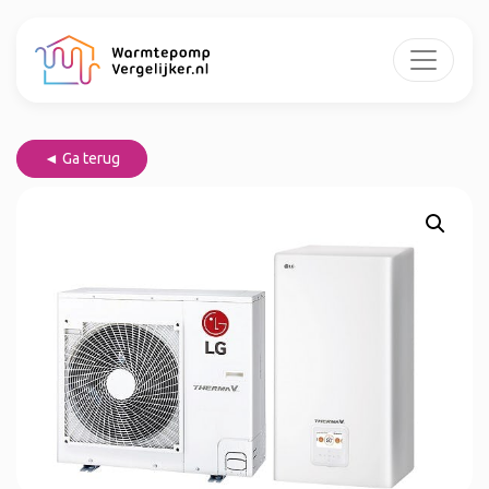
◄ Ga terug