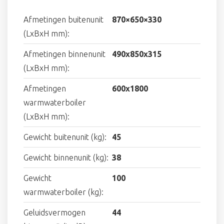
Afmetingen buitenunit
870×650×330
(LxBxH mm):
Afmetingen binnenunit
490x850x315
(LxBxH mm):
Afmetingen
600x1800
warmwaterboiler
(LxBxH mm):
Gewicht buitenunit (kg):
45
Gewicht binnenunit (kg):
38
Gewicht
100
warmwaterboiler (kg):
Geluidsvermogen
44