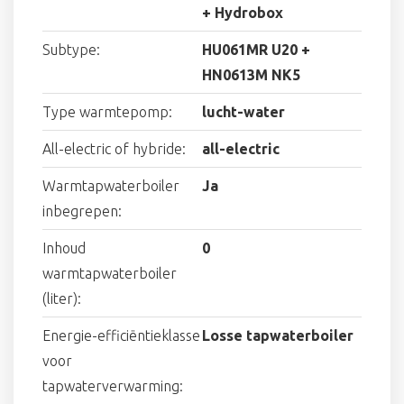
+ Hydrobox
Subtype:
HU061MR U20 +
HN0613M NK5
Type warmtepomp:
lucht-water
All-electric of hybride:
all-electric
Warmtapwaterboiler
Ja
inbegrepen:
Inhoud
0
warmtapwaterboiler
(liter):
Energie-efficiëntieklasse
Losse tapwaterboiler
voor
tapwaterverwarming: