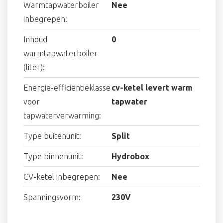
Warmtapwaterboiler
Nee
inbegrepen:
Inhoud
0
warmtapwaterboiler
(liter):
Energie-efficiëntieklasse
cv-ketel levert warm
voor
tapwater
tapwaterverwarming:
Type buitenunit:
Split
Type binnenunit:
Hydrobox
CV-ketel inbegrepen:
Nee
Spanningsvorm:
230V