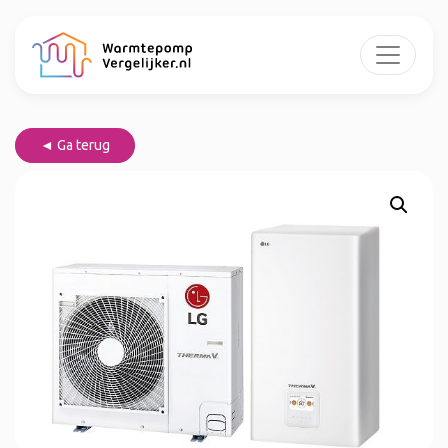
◄ Ga terug