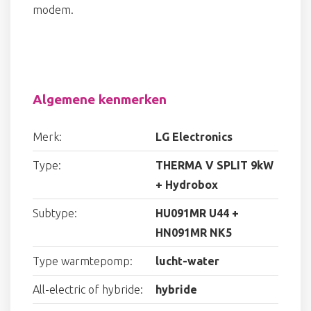
modem.
Algemene kenmerken
Merk:
LG Electronics
Type:
THERMA V SPLIT 9kW
+ Hydrobox
Subtype:
HU091MR U44 +
HN091MR NK5
Type warmtepomp:
lucht-water
All-electric of hybride:
hybride