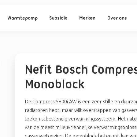
Warmtepomp
Subsidie
Merken
Over ons
Nefit Bosch Compres
Monoblock
De Compress 5800i AW is een zeer stille en duur
radiatoren hebt, maar wilt overstappen van gasv
toekomstbestendig verwarmingssysteem. Het natuu
van de meest milieuvriendelijke verwarmingsoplossin
gassenwetgeving. De monoblock buitenunit kan w