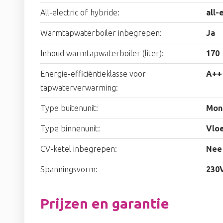
All-electric of hybride:
all-
Warmtapwaterboiler inbegrepen:
Ja
Inhoud warmtapwaterboiler (liter):
170
Energie-efficiëntieklasse voor
A++
tapwaterverwarming:
Type buitenunit:
Mon
Type binnenunit:
Vlo
CV-ketel inbegrepen:
Nee
Spanningsvorm:
230
Prijzen en garantie