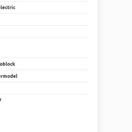
electric
oblock
ermodel
V