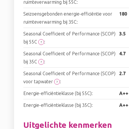
ruimteverwarming bij 55C:
Seizoensgebonden energie-efficiëntie voor
180
ruimteverwarming bij 35C:
Seasonal Coefficient of Performance (SCOP)
3.5
bij 55C
:
?
Seasonal Coefficient of Performance (SCOP)
4.7
bij 35C
:
?
Seasonal Coefficient of Performance (SCOP)
2.7
voor tapwater
:
?
Energie-efficiëntieklasse (bij 55C):
A++
Energie-efficiëntieklasse (bij 35C):
A++
Uitgelichte kenmerken