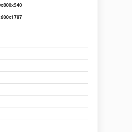
0x800x540
x600x1787