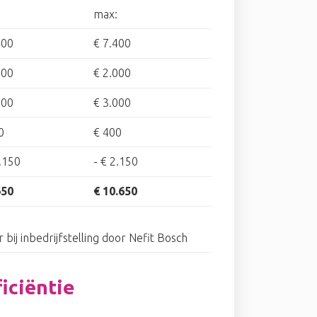
max:
400
€ 7.400
500
€ 2.000
500
€ 3.000
0
€ 400
.150
-
€ 2.150
650
€ 10.650
r bij inbedrijfstelling door Nefit Bosch
iciëntie