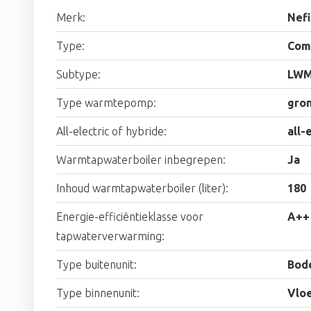
Merk:
Nefi
Type:
Com
Subtype:
LWM
Type warmtepomp:
gro
All-electric of hybride:
all-
Warmtapwaterboiler inbegrepen:
Ja
Inhoud warmtapwaterboiler (liter):
180
Energie-efficiëntieklasse voor
A++
tapwaterverwarming:
Type buitenunit:
Bod
Type binnenunit:
Vlo