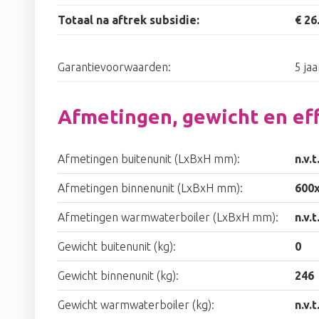
Totaal na aftrek subsidie:
€ 26
Garantievoorwaarden:
5 jaa
Afmetingen, gewicht en eff
Afmetingen buitenunit (LxBxH mm):
n.v.t
Afmetingen binnenunit (LxBxH mm):
600
Afmetingen warmwaterboiler (LxBxH mm):
n.v.t
Gewicht buitenunit (kg):
0
Gewicht binnenunit (kg):
246
Gewicht warmwaterboiler (kg):
n.v.t