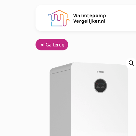
◄ Ga terug