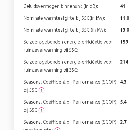
Geluidsvermogen binnenunit (in dB):
41
Nominale warmteafgifte bij 55C(in kW):
11.0
Nominale warmteafgifte bij 35C (in kW):
13.0
Seizoensgebonden energie-efficiëntie voor
159
ruimteverwarming bij 55C:
Seizoensgebonden energie-efficiëntie voor
214
ruimteverwarming bij 35C:
Seasonal Coefficient of Performance (SCOP)
4.3
bij 55C
:
?
Seasonal Coefficient of Performance (SCOP)
5.4
bij 35C
:
?
Seasonal Coefficient of Performance (SCOP)
2.7
voor tapwater
: