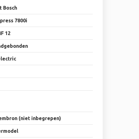
t Bosch
press 7800i
F 12
ndgebonden
electric
embron (niet inbegrepen)
ermodel