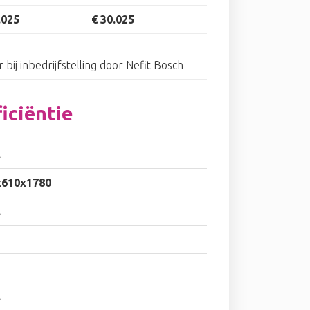
.025
€ 30.025
r bij inbedrijfstelling door Nefit Bosch
iciëntie
.
x610x1780
.
.