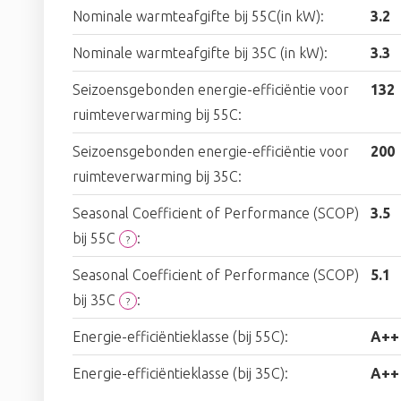
Nominale warmteafgifte bij 55C(in kW):
3.2
Nominale warmteafgifte bij 35C (in kW):
3.3
Seizoensgebonden energie-efficiëntie voor
132
ruimteverwarming bij 55C:
Seizoensgebonden energie-efficiëntie voor
200
ruimteverwarming bij 35C:
Seasonal Coefficient of Performance (SCOP)
3.5
bij 55C
:
?
Seasonal Coefficient of Performance (SCOP)
5.1
bij 35C
:
?
Energie-efficiëntieklasse (bij 55C):
A++
Energie-efficiëntieklasse (bij 35C):
A++