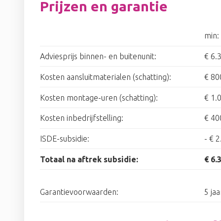
Prijzen en garantie
min:
Adviesprijs binnen- en buitenunit:
€ 6.
Kosten aansluitmaterialen (schatting):
€ 80
Kosten montage-uren (schatting):
€ 1.
Kosten inbedrijfstelling:
€ 40
ISDE-subsidie:
-
€ 2
Totaal na aftrek subsidie:
€ 6.
Garantievoorwaarden:
5 ja