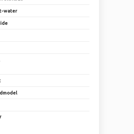
t-water
ride
.
t
dmodel
V