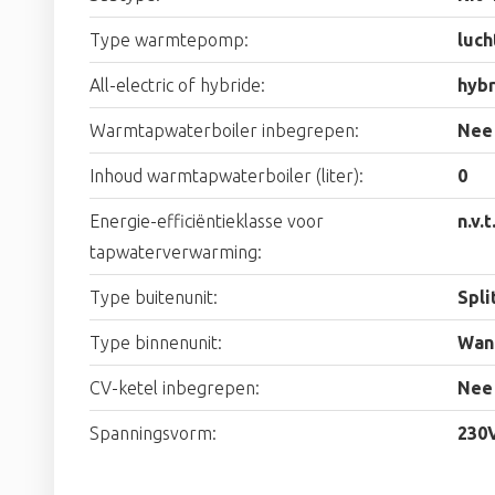
Type warmtepomp:
luch
All-electric of hybride:
hyb
Warmtapwaterboiler inbegrepen:
Nee
Inhoud warmtapwaterboiler (liter):
0
Energie-efficiëntieklasse voor
n.v.t
tapwaterverwarming:
Type buitenunit:
Spli
Type binnenunit:
Wan
CV-ketel inbegrepen:
Nee
Spanningsvorm:
230