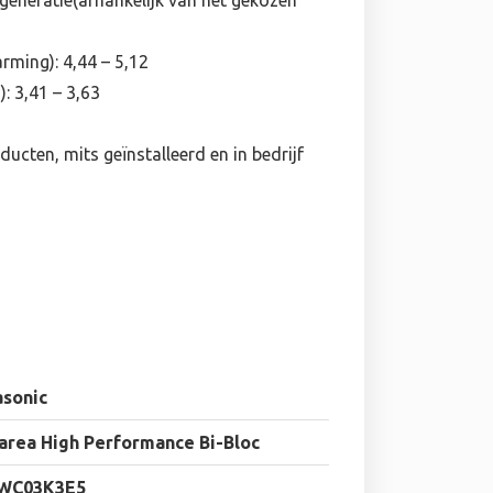
neratie(afhankelijk van het gekozen
rming): 4,44 – 5,12
: 3,41 – 3,63
ducten, mits geïnstalleerd en in bedrijf
asonic
rea High Performance Bi-Bloc
-WC03K3E5