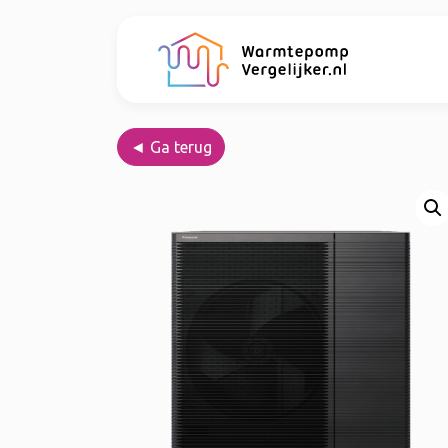
◄ Ga terug