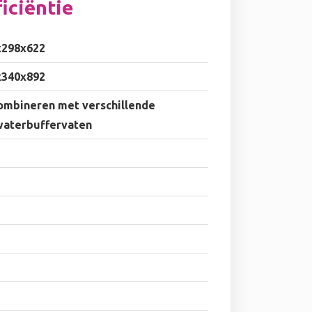
iciëntie
x298x622
x340x892
ombineren met verschillende
waterbuffervaten