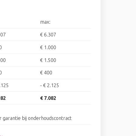
max:
307
€ 6.307
0
€ 1.000
000
€ 1.500
0
€ 400
.125
-
€ 2.125
382
€ 7.082
ar garantie bij onderhoudscontract