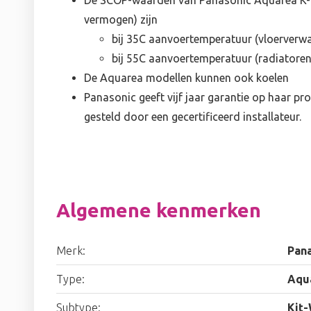
De SCOP-waarden van Panasonic Aquarea K-ge
vermogen) zijn
bij 35C aanvoertemperatuur (vloerverwa
bij 55C aanvoertemperatuur (radiatoren)
De Aquarea modellen kunnen ook koelen
Panasonic geeft vijf jaar garantie op haar pro
gesteld door een gecertificeerd installateur.
Algemene kenmerken
Merk:
Pan
Type:
Aqua
Subtype:
Kit