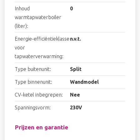
Inhoud
0
warmtapwaterboiler
(liter):
Energie-efficiëntieklasse
n.v.t.
voor
tapwaterverwarming:
Type buitenunit:
Split
Type binnenunit:
Wandmodel
CV-ketel inbegrepen:
Nee
Spanningsvorm:
230V
Prijzen en garantie