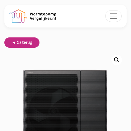
◄ Ga terug