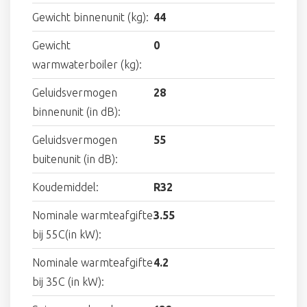
Gewicht binnenunit (kg):
44
Gewicht
0
warmwaterboiler (kg):
Geluidsvermogen
28
binnenunit (in dB):
Geluidsvermogen
55
buitenunit (in dB):
Koudemiddel:
R32
Nominale warmteafgifte
3.55
bij 55C(in kW):
Nominale warmteafgifte
4.2
bij 35C (in kW):