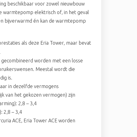
ossing beschikbaar voor zowel nieuwbouw
de warmtepomp elektrisch of, in het geval
rden bijverwarmd én kan de warmtepomp
estaties als deze Eria Tower, maar bevat
.
ze gecombineerd worden met een losse
bruikerswensen. Meestal wordt die
ig is.
baar in dezelfde vermogens
jk van het gekozen vermogen) zijn
rming): 2,8 – 3,4
: 2,8 – 3,4
curia ACE, Eria Tower ACE worden