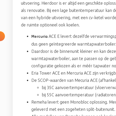
uitvoering. Hierdoor is er altijd een geschikte opl
als renovatie. Bij een lage buitentemperatuur kan 
van een hybride uitvoering, met een cv-ketel wo
de ruimte optioneel ook koelen.
ACE E levert dezelfde verwarmingspr
Mercuria
dus geen geïntegreerde warmtapwaterboiler
Daardoor is de binnenunit kleiner en kan de
warmtapwaterboiler, aan te passen op de ge
configuratie gekozen als er méér tapwater nod
Eria Tower ACE en Mercuria ACE zijn verkrijg
De SCOP-waarden van Mecuria ACE (afhankeli
bij 35C aanvoertemperatuur (vloerverwa
bij 55C aanvoertemperatuur (radiatoren)
Remeha levert geen Monobloc oplossing. Mer
geleverd met een zogeheten split-buitenunit.