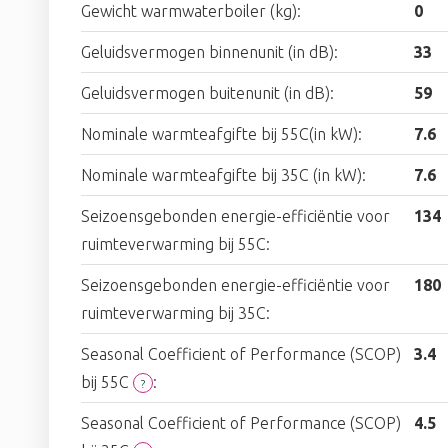
Gewicht warmwaterboiler (kg):
0
Geluidsvermogen binnenunit (in dB):
33
Geluidsvermogen buitenunit (in dB):
59
Nominale warmteafgifte bij 55C(in kW):
7.6
Nominale warmteafgifte bij 35C (in kW):
7.6
Seizoensgebonden energie-efficiëntie voor
134
ruimteverwarming bij 55C:
Seizoensgebonden energie-efficiëntie voor
180
ruimteverwarming bij 35C:
Seasonal Coefficient of Performance (SCOP)
3.4
bij 55C
:
?
Seasonal Coefficient of Performance (SCOP)
4.5