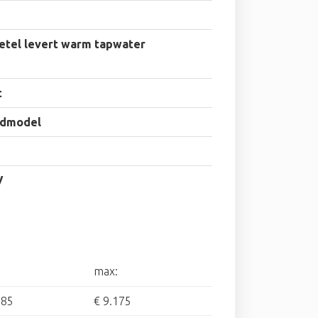
etel levert warm tapwater
t
dmodel
V
max:
185
€ 9.175