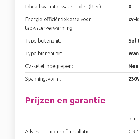
Inhoud warmtapwaterboiler (liter):
0
Energie-efficiëntieklasse voor
cv-k
tapwaterverwarming:
Type buitenunit:
Spli
Type binnenunit:
Wan
CV-ketel inbegrepen:
Nee
Spanningsvorm:
230
Prijzen en garantie
min:
Adviesprijs inclusief installatie:
€ 9.