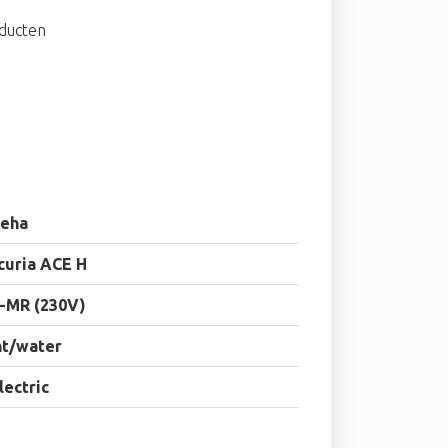
n
oducten
eha
curia ACE H
-MR (230V)
ht/water
electric