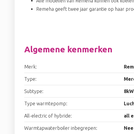
Alle modellen van Remeha kunnen ook koele
Remeha geeft twee jaar garantie op haar pr
Algemene kenmerken
Merk:
Rem
Type:
Mer
Subtype:
8kW
Type warmtepomp:
Luc
All-electric of hybride:
all 
Warmtapwaterboiler inbegrepen:
Nee