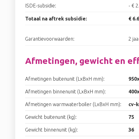
ISDE-subsidie:
-
€ 2
Totaal na aftrek subsidie:
€ 6.
Garantievoorwaarden:
2 ja
Afmetingen, gewicht en eff
Afmetingen buitenunit (LxBxH mm):
950
Afmetingen binnenunit (LxBxH mm):
400
Afmetingen warmwaterboiler (LxBxH mm):
cv-k
Gewicht buitenunit (kg):
75
Gewicht binnenunit (kg):
36