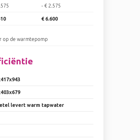
.575
-
€ 2.575
610
€ 6.600
ar op de warmtepomp
iciëntie
x417x943
x403x679
etel levert warm tapwater