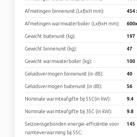
Afmetingen binnenunit (LxBxH mm):
454 
Afmetingen warmwaterboiler (LxBxH mm):
600
Gewicht buitenunit (kg):
197
Gewicht binnenunit (kg):
47
Gewicht warmwaterboiler (kg):
100
Geluidsvermogen binnenunit (in dB):
40
Geluidsvermogen buitenunit (in dB):
56
Nominale warmteafgifte bij 55C(in kW):
9.4
Nominale warmteafgifte bij 35C (in kW):
9.8
Seizoensgebonden energie-efficiëntie voor
145
ruimteverwarming bij 55C: