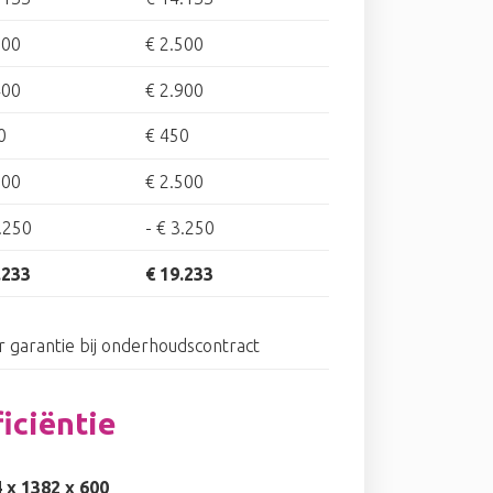
500
€ 2.500
400
€ 2.900
0
€ 450
000
€ 2.500
.250
-
€ 3.250
.233
€ 19.233
ar garantie bij onderhoudscontract
iciëntie
 x 1382 x 600