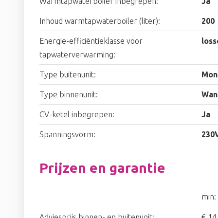
Warmtapwaterboiler inbegrepen:
Ja
Inhoud warmtapwaterboiler (liter):
200
Energie-efficiëntieklasse voor
loss
tapwaterverwarming:
Type buitenunit:
Mon
Type binnenunit:
Wan
CV-ketel inbegrepen:
Ja
Spanningsvorm:
230
Prijzen en garantie
min:
Adviesprijs binnen- en buitenunit:
€ 14