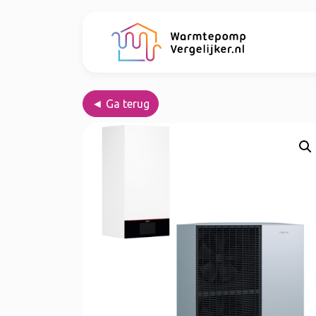
◄ Ga terug