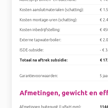
Kosten aansluitmaterialen (schatting):
€ 1.
Kosten montage-uren (schatting):
€ 2.
Kosten inbedrijfstelling:
€ 45
Externe tapwaterboiler:
€ 2.
ISDE-subsidie:
-
€ 3
Totaal na aftrek subsidie:
€ 17
Garantievoorwaarden:
5 ja
Afmetingen, gewicht en eff
Afmetingen buitenunit (LxBxH mm):
1144