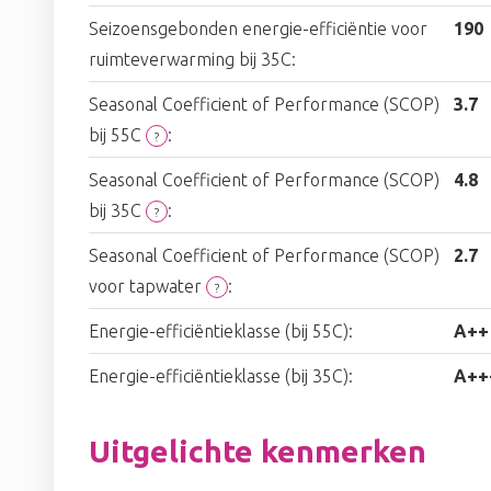
Seizoensgebonden energie-efficiëntie voor
190
ruimteverwarming bij 35C:
Seasonal Coefficient of Performance (SCOP)
3.7
bij 55C
:
?
Seasonal Coefficient of Performance (SCOP)
4.8
bij 35C
:
?
Seasonal Coefficient of Performance (SCOP)
2.7
voor tapwater
:
?
Energie-efficiëntieklasse (bij 55C):
A++
Energie-efficiëntieklasse (bij 35C):
A++
Uitgelichte kenmerken