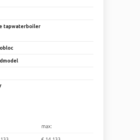
e tapwaterboiler
obloc
dmodel
V
max:
.133
€ 14.133