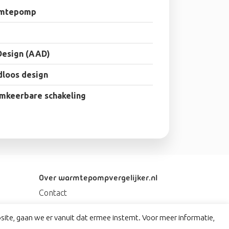
rmtepomp
Design (AAD)
dloos design
omkeerbare schakeling
Over warmtepompvergelijker.nl
Contact
Privacy
ite, gaan we er vanuit dat ermee instemt. Voor meer informatie,
Disclaimer