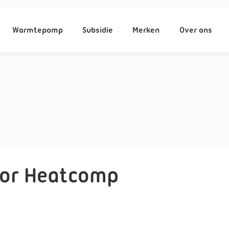
Warmtepomp
Subsidie
Merken
Over ons
oor Heatcomp