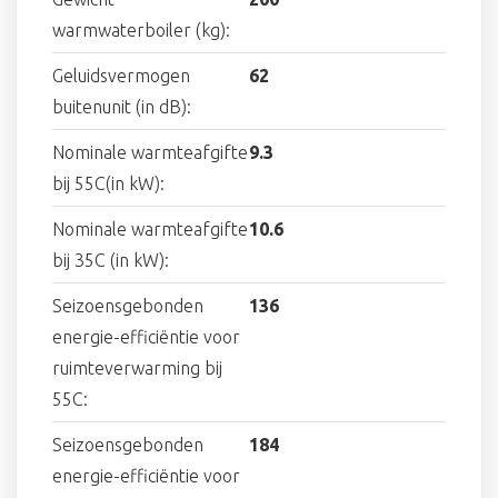
warmwaterboiler (kg):
Geluidsvermogen
62
buitenunit (in dB):
Nominale warmteafgifte
9.3
bij 55C(in kW):
Nominale warmteafgifte
10.6
bij 35C (in kW):
Seizoensgebonden
136
energie-efficiëntie voor
ruimteverwarming bij
55C:
Seizoensgebonden
184
energie-efficiëntie voor