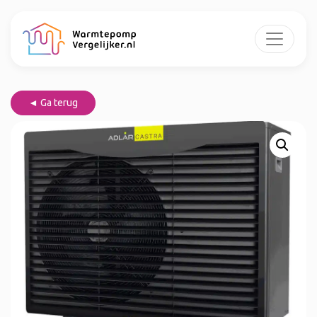
◄ Ga terug