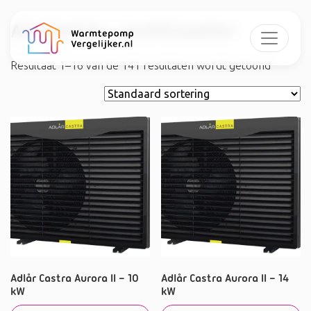
All electric - lucht/water
Resultaat 1–16 van de 141 resultaten wordt getoond
Adlår Castra Aurora II – 10
Adlår Castra Aurora II – 14
kW
kW