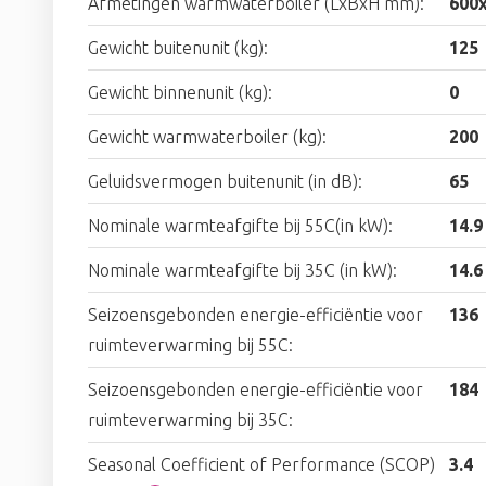
Afmetingen warmwaterboiler (LxBxH mm):
600
Gewicht buitenunit (kg):
125
Gewicht binnenunit (kg):
0
Gewicht warmwaterboiler (kg):
200
Geluidsvermogen buitenunit (in dB):
65
Nominale warmteafgifte bij 55C(in kW):
14.9
Nominale warmteafgifte bij 35C (in kW):
14.6
Seizoensgebonden energie-efficiëntie voor
136
ruimteverwarming bij 55C:
Seizoensgebonden energie-efficiëntie voor
184
ruimteverwarming bij 35C:
Seasonal Coefficient of Performance (SCOP)
3.4