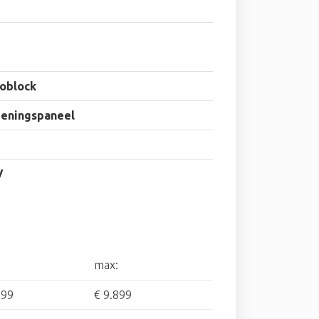
oblock
ieningspaneel
V
max:
899
€ 9.899