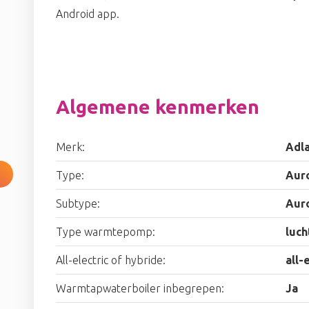
Android app.
Algemene kenmerken
Merk:
Adla
Type:
Auro
Subtype:
Auro
Type warmtepomp:
luch
All-electric of hybride:
all-
Warmtapwaterboiler inbegrepen:
Ja