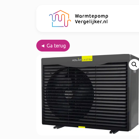
◄ Ga terug