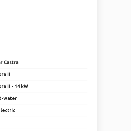
r Castra
ra II
ra II - 14 kW
t-water
electric