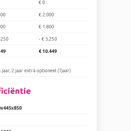
€ 0
500
€ 2.000
000
€ 1.800
.250
-
€ 3.250
149
€ 10.449
 jaar, 2 jaar extra optioneel (7jaar)
iciëntie
0x445x850