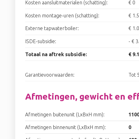
Kosten aansluitmaterialen (schatting):
€ 0
Kosten montage-uren (schatting):
€ 1.
Externe tapwaterboiler:
€ 1.
ISDE-subsidie:
-
€ 3
Totaal na aftrek subsidie:
€ 9.
Garantievoorwaarden:
Tot 5
Afmetingen, gewicht en eff
Afmetingen buitenunit (LxBxH mm):
110
Afmetingen binnenunit (LxBxH mm):
0