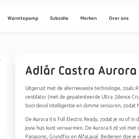
Warmtepomp
Subsidie
Merken
Over ons
Adlår Castra Aurora 
Uitgerust met de allernieuwste technologie, zoals R3
ventilator (met de gepatenteerde Ultra ,Silence Cru
boordevol intelligentie en slimme sensoren, zodat h
De Aurora II is Full Electric Ready, zodat je nu of 
jouw huis kunt verwarmen. De Aurora II zit vol me
Panasonic, Grundfos en AlfaLaval. Bedienen doe je 