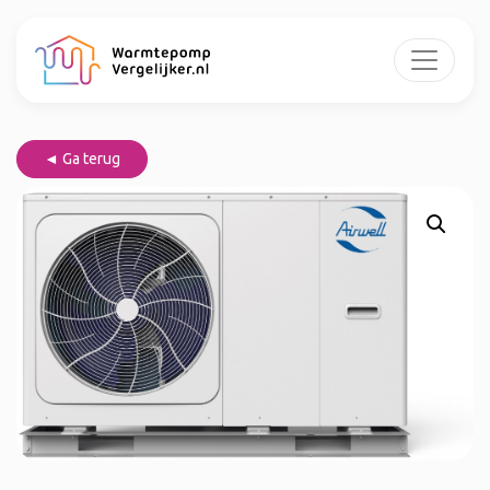
◄ Ga terug