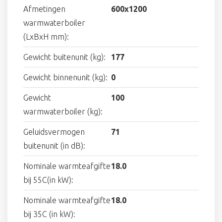
Afmetingen
600x1200
warmwaterboiler
(LxBxH mm):
Gewicht buitenunit (kg):
177
Gewicht binnenunit (kg):
0
Gewicht
100
warmwaterboiler (kg):
Geluidsvermogen
71
buitenunit (in dB):
Nominale warmteafgifte
18.0
bij 55C(in kW):
Nominale warmteafgifte
18.0
bij 35C (in kW):