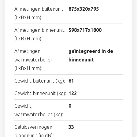
Afmetingen buitenunit
875x320x795
(LxBxH mm):
Afmetingen binnenunit
598x717x1800
(LxBxH mm):
Afmetingen
geïntegreerd in de
warmwaterboiler
binnenunit
(LxBxH mm):
Gewicht buitenunit (kg):
61
Gewicht binnenunit (kg):
122
Gewicht
0
warmwaterboiler (kg):
Geluidsvermogen
33
binnenunit (in dB):