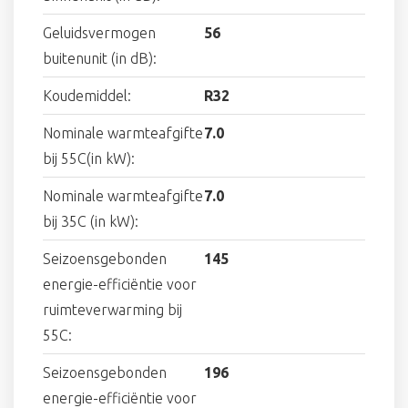
Geluidsvermogen
56
buitenunit (in dB):
Koudemiddel:
R32
Nominale warmteafgifte
7.0
bij 55C(in kW):
Nominale warmteafgifte
7.0
bij 35C (in kW):
Seizoensgebonden
145
energie-efficiëntie voor
ruimteverwarming bij
55C:
Seizoensgebonden
196
energie-efficiëntie voor