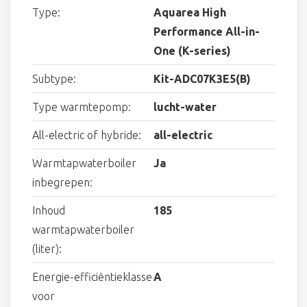
Type:
Aquarea High
Performance All-in-
One (K-series)
Subtype:
Kit-ADC07K3E5(B)
Type warmtepomp:
lucht-water
All-electric of hybride:
all-electric
Warmtapwaterboiler
Ja
inbegrepen:
Inhoud
185
warmtapwaterboiler
(liter):
Energie-efficiëntieklasse
A
voor