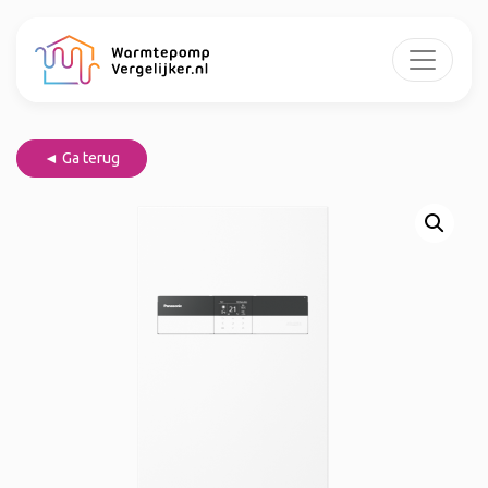
◄ Ga terug