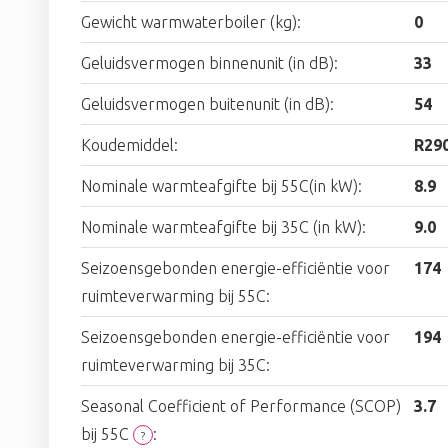
Gewicht warmwaterboiler (kg):
0
Geluidsvermogen binnenunit (in dB):
33
Geluidsvermogen buitenunit (in dB):
54
Koudemiddel:
R29
Nominale warmteafgifte bij 55C(in kW):
8.9
Nominale warmteafgifte bij 35C (in kW):
9.0
Seizoensgebonden energie-efficiëntie voor
174
ruimteverwarming bij 55C:
Seizoensgebonden energie-efficiëntie voor
194
ruimteverwarming bij 35C:
Seasonal Coefficient of Performance (SCOP)
3.7
bij 55C
:
?