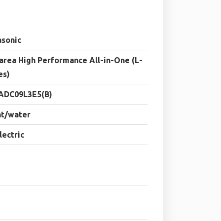
asonic
rea High Performance All-in-One (L-
es)
-ADC09L3E5(B)
ht/water
electric