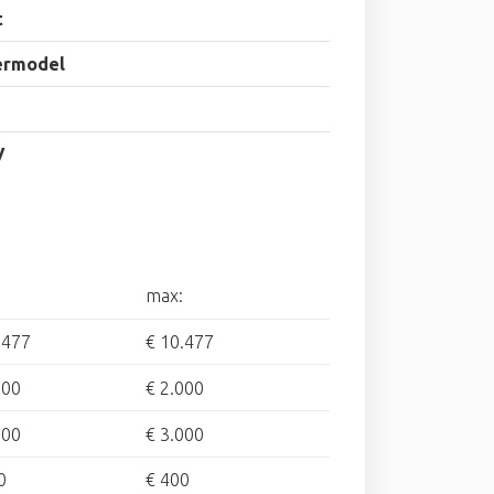
t
ermodel
V
max:
.477
€ 10.477
500
€ 2.000
500
€ 3.000
0
€ 400