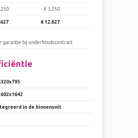
.250
-
€ 3.250
.627
€ 12.627
ar garantie bij onderhoudscontract
iciëntie
x320x795
x602x1642
tegreerd in de binnenunit