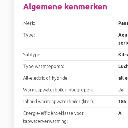
Algemene kenmerken
Merk:
Pan
Type:
Aqua
seri
Subtype:
Kit
Type warmtepomp:
Luc
All-electric of hybride:
all 
Warmtapwaterboiler inbegrepen:
Ja
Inhoud warmtapwaterboiler (liter):
185
Energie-efficiëntieklasse voor
A
tapwaterverwarming: