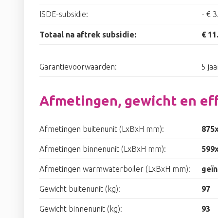
ISDE-subsidie:
-
€ 3
Totaal na aftrek subsidie:
€ 11
Garantievoorwaarden:
5 ja
Afmetingen, gewicht en eff
Afmetingen buitenunit (LxBxH mm):
875
Afmetingen binnenunit (LxBxH mm):
599
Afmetingen warmwaterboiler (LxBxH mm):
geïn
Gewicht buitenunit (kg):
97
Gewicht binnenunit (kg):
93