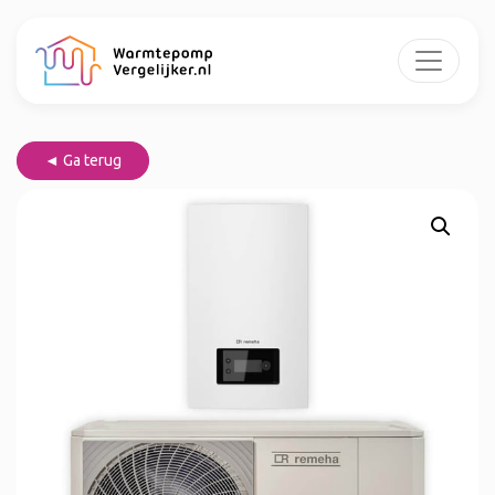
◄ Ga terug