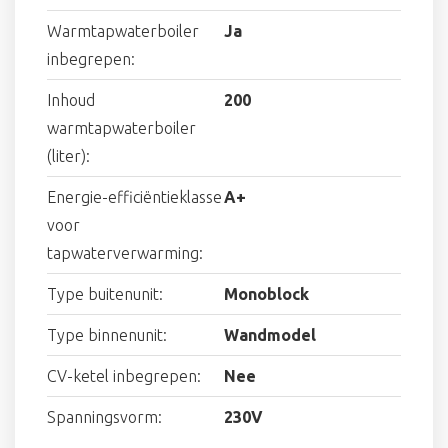
Warmtapwaterboiler
Ja
inbegrepen:
Inhoud
200
warmtapwaterboiler
(liter):
Energie-efficiëntieklasse
A+
voor
tapwaterverwarming:
Type buitenunit:
Monoblock
Type binnenunit:
Wandmodel
CV-ketel inbegrepen:
Nee
Spanningsvorm:
230V