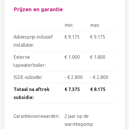
Prijzen en garantie
min:
max:
Adviesprijs inclusief
€ 9.175
€ 9.175
installatie:
Externe
€ 1.000
€ 1.800
tapwaterboiler:
ISDE-subsidie:
-
€ 2.800
-
€ 2.800
Totaal na aftrek
€ 7.375
€ 8.175
subsidie:
Garantievoorwaarden:
2 jaar op de
warmtepomp