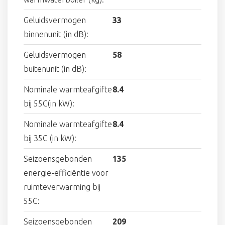
Geluidsvermogen
33
binnenunit (in dB):
Geluidsvermogen
58
buitenunit (in dB):
Nominale warmteafgifte
8.4
bij 55C(in kW):
Nominale warmteafgifte
8.4
bij 35C (in kW):
Seizoensgebonden
135
energie-efficiëntie voor
ruimteverwarming bij
55C:
Seizoensgebonden
209