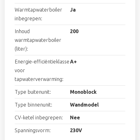
Warmtapwaterboiler
Ja
inbegrepen:
Inhoud
200
warmtapwaterboiler
(liter):
Energie-efficiëntieklasse
A+
voor
tapwaterverwarming:
Type buitenunit:
Monoblock
Type binnenunit:
Wandmodel
CV-ketel inbegrepen:
Nee
Spanningsvorm:
230V