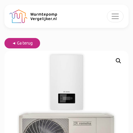
◄ Ga terug