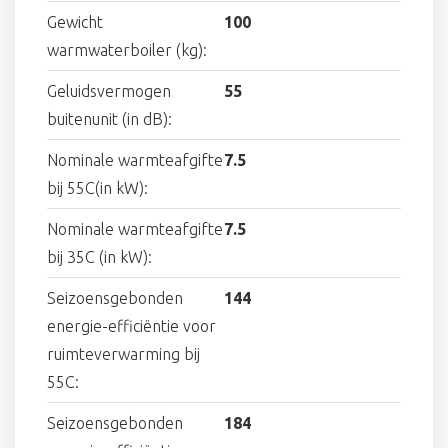
Gewicht
100
warmwaterboiler (kg):
Geluidsvermogen
55
buitenunit (in dB):
Nominale warmteafgifte
7.5
bij 55C(in kW):
Nominale warmteafgifte
7.5
bij 35C (in kW):
Seizoensgebonden
144
energie-efficiëntie voor
ruimteverwarming bij
55C:
Seizoensgebonden
184