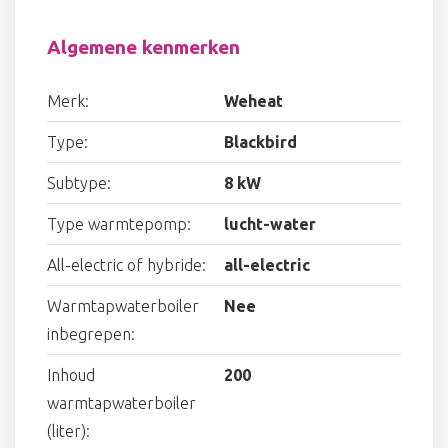
Algemene kenmerken
Merk:
Weheat
Type:
Blackbird
Subtype:
8 kW
Type warmtepomp:
lucht-water
All-electric of hybride:
all-electric
Warmtapwaterboiler
Nee
inbegrepen:
Inhoud
200
warmtapwaterboiler
(liter):