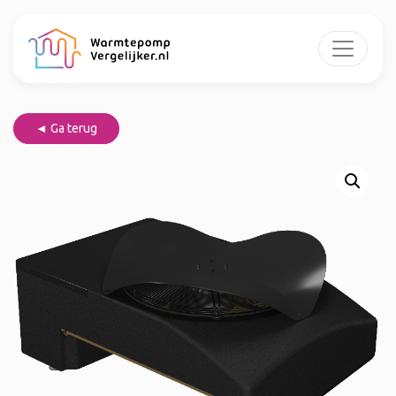
◄ Ga terug