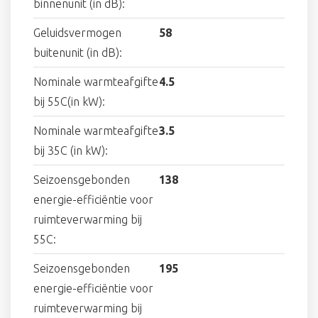
binnenunit (in dB):
Geluidsvermogen
58
buitenunit (in dB):
Nominale warmteafgifte
4.5
bij 55C(in kW):
Nominale warmteafgifte
3.5
bij 35C (in kW):
Seizoensgebonden
138
energie-efficiëntie voor
ruimteverwarming bij
55C:
Seizoensgebonden
195
energie-efficiëntie voor
ruimteverwarming bij