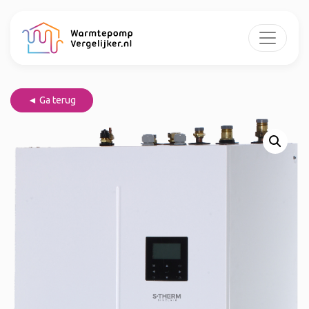
◄ Ga terug