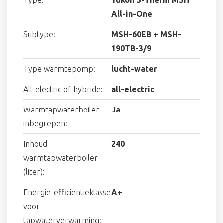
All-in-One
Subtype:
MSH-60EB + MSH-
190TB-3/9
Type warmtepomp:
lucht-water
All-electric of hybride:
all-electric
Warmtapwaterboiler
Ja
inbegrepen:
Inhoud
240
warmtapwaterboiler
(liter):
Energie-efficiëntieklasse
A+
voor
tapwaterverwarming: