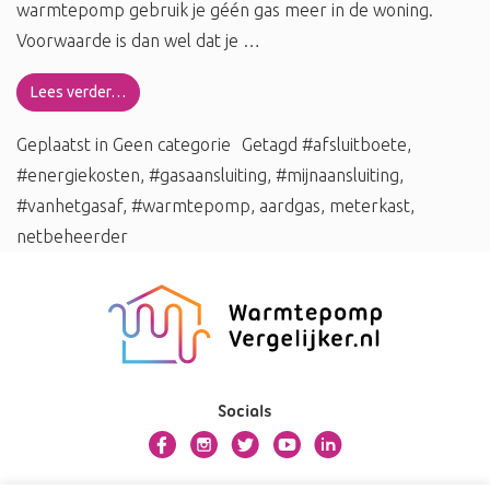
warmtepomp gebruik je géén gas meer in de woning.
Voorwaarde is dan wel dat je …
Lees verder…
Geplaatst in
Geen categorie
Getagd
#afsluitboete
,
#energiekosten
,
#gasaansluiting
,
#mijnaansluiting
,
#vanhetgasaf
,
#warmtepomp
,
aardgas
,
meterkast
,
netbeheerder
Socials