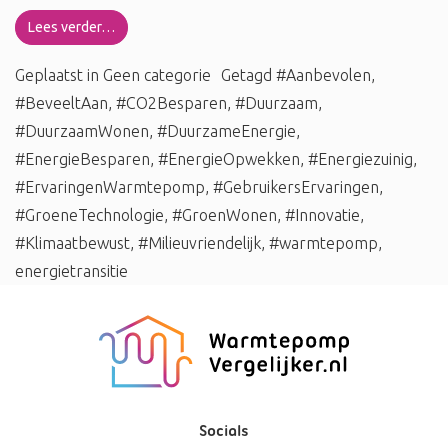
Lees verder…
Geplaatst in
Geen categorie
Getagd
#Aanbevolen
,
#BeveeltAan
,
#CO2Besparen
,
#Duurzaam
,
#DuurzaamWonen
,
#DuurzameEnergie
,
#EnergieBesparen
,
#EnergieOpwekken
,
#Energiezuinig
,
#ErvaringenWarmtepomp
,
#GebruikersErvaringen
,
#GroeneTechnologie
,
#GroenWonen
,
#Innovatie
,
#Klimaatbewust
,
#Milieuvriendelijk
,
#warmtepomp
,
energietransitie
Socials