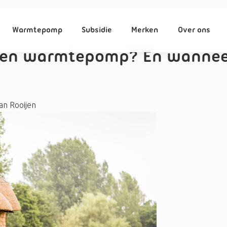
Warmtepomp
Subsidie
Merken
Over ons
een warmtepomp? En wanneer
an Rooijen