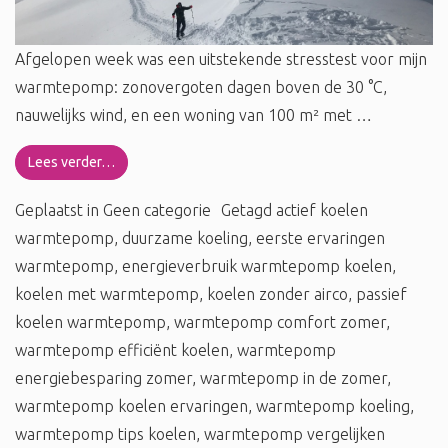
Afgelopen week was een uitstekende stresstest voor mijn
warmtepomp: zonovergoten dagen boven de 30 °C,
nauwelijks wind, en een woning van 100 m² met …
Lees verder…
Geplaatst in
Geen categorie
Getagd
actief koelen
warmtepomp
,
duurzame koeling
,
eerste ervaringen
warmtepomp
,
energieverbruik warmtepomp koelen
,
koelen met warmtepomp
,
koelen zonder airco
,
passief
koelen warmtepomp
,
warmtepomp comfort zomer
,
warmtepomp efficiënt koelen
,
warmtepomp
energiebesparing zomer
,
warmtepomp in de zomer
,
warmtepomp koelen ervaringen
,
warmtepomp koeling
,
warmtepomp tips koelen
,
warmtepomp vergelijken