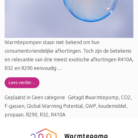
Warmtepompen staan niet bekend om hun
consumentvriendelijke afkortingen. Toch zijn de betekenis
en relevantie van drie meest exotische afkortingen R410A,
R32 en R290 eenvoudig …
Lees verder…
Geplaatst in
Geen categorie
Getagd
#warmtepomp
,
CO2
,
F-gassen
,
Global Warming Potential
,
GWP
,
koudemiddel
,
propaan
,
R290
,
R32
,
R410A