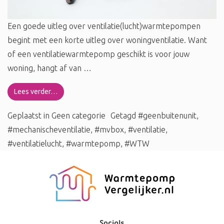
Een goede uitleg over ventilatie(lucht)warmtepompen
begint met een korte uitleg over woningventilatie. Want
of een ventilatiewarmtepomp geschikt is voor jouw
woning, hangt af van …
Lees verder…
Geplaatst in
Geen categorie
Getagd
#geenbuitenunit
,
#mechanischeventilatie
,
#mvbox
,
#ventilatie
,
#ventilatielucht
,
#warmtepomp
,
#WTW
Socials