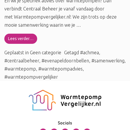
En wil je specifiek advies over warmtepompen? Dan
verbindt Centraal Beheer je vanaf vandaag door
met Warmtepompvergelijker.nl! We zijn trots op deze
mooie samenwerking waarin we je …
Lees verder…
Geplaatst in
Geen categorie
Getagd
#achmea
,
#centraalbeheer
,
#evenapeldoornbellen
,
#samenwerking
,
#warmtepomp
,
#warmtepompadvies
,
#warmtepompvergelijker
Socials