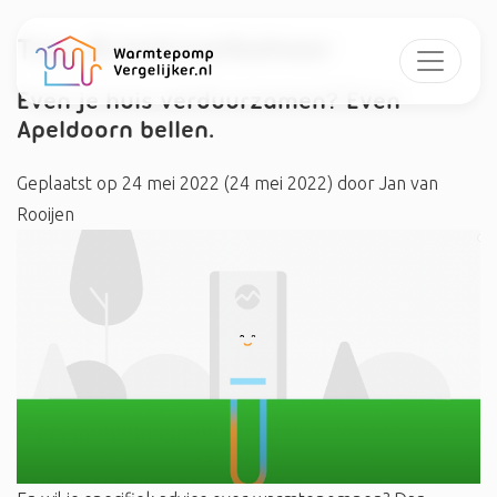
Tag:
#centraalbeheer
Even je huis verduurzamen? Even
Apeldoorn bellen.
Geplaatst op
24 mei 2022
(24 mei 2022)
door
Jan van
Rooijen