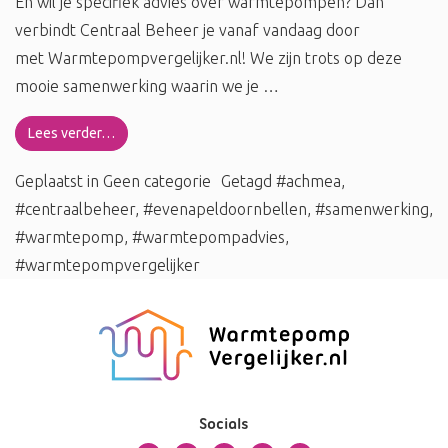
En wil je specifiek advies over warmtepompen? Dan
verbindt Centraal Beheer je vanaf vandaag door
met Warmtepompvergelijker.nl! We zijn trots op deze
mooie samenwerking waarin we je …
Lees verder…
Geplaatst in
Geen categorie
Getagd
#achmea
,
#centraalbeheer
,
#evenapeldoornbellen
,
#samenwerking
,
#warmtepomp
,
#warmtepompadvies
,
#warmtepompvergelijker
Socials