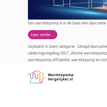
Een warmtepomp is in de basis een duurzame 
Lees verder…
Geplaatst in
Geen categorie
Getagd
duurzame
salderingsregeling 2027
,
slimme warmtepom
warmtepomp efficiëntie
,
warmtepomp en zon