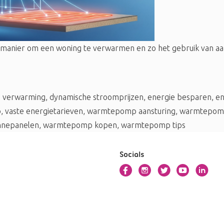
manier om een woning te verwarmen en zo het gebruik van aa
 verwarming
,
dynamische stroomprijzen
,
energie besparen
,
en
p
,
vaste energietarieven
,
warmtepomp aansturing
,
warmtepomp
nepanelen
,
warmtepomp kopen
,
warmtepomp tips
Socials