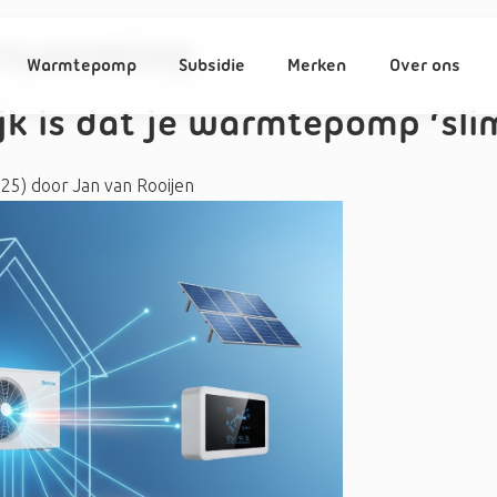
rwarming
Warmtepomp
Subsidie
Merken
Over ons
k is dat je warmtepomp ‘slim
025)
door
Jan van Rooijen