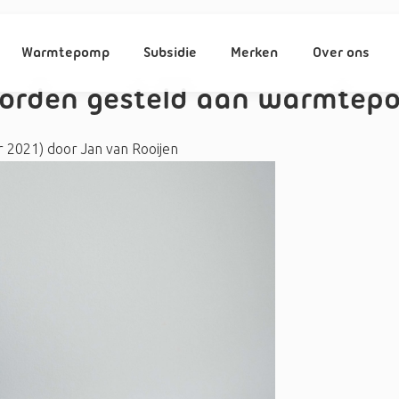
Warmtepomp
Subsidie
Merken
Over ons
worden gesteld aan warmte
r 2021)
door
Jan van Rooijen