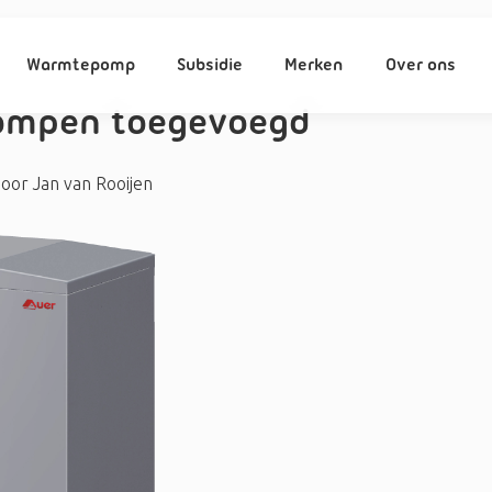
Warmtepomp
Subsidie
Merken
Over ons
ompen toegevoegd
door
Jan van Rooijen