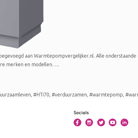
egevoegd aan Warmtepompvergelijker.nl. Alle onderstaande mo
ndere merken en modellen. …
uurzaamleven
,
#HTi70
,
#verduurzamen
,
#warmtepomp
,
#war
Socials