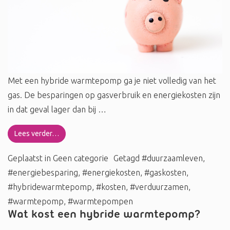
Met een hybride warmtepomp ga je niet volledig van het
gas. De besparingen op gasverbruik en energiekosten zijn
in dat geval lager dan bij …
Lees verder…
Geplaatst in
Geen categorie
Getagd
#duurzaamleven
,
#energiebesparing
,
#energiekosten
,
#gaskosten
,
#hybridewarmtepomp
,
#kosten
,
#verduurzamen
,
#warmtepomp
,
#warmtepompen
Wat kost een hybride warmtepomp?