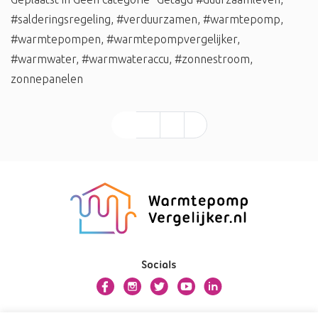
#salderingsregeling
,
#verduurzamen
,
#warmtepomp
,
#warmtepompen
,
#warmtepompvergelijker
,
#warmwater
,
#warmwateraccu
,
#zonnestroom
,
zonnepanelen
1
2
3
»
Socials
Over warmtepompvergelijker.nl