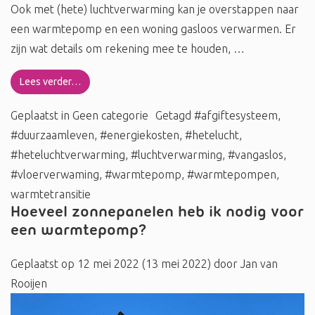
Ook met (hete) luchtverwarming kan je overstappen naar
een warmtepomp en een woning gasloos verwarmen. Er
zijn wat details om rekening mee te houden, …
Lees verder…
Geplaatst in
Geen categorie
Getagd
#afgiftesysteem
,
#duurzaamleven
,
#energiekosten
,
#hetelucht
,
#heteluchtverwarming
,
#luchtverwarming
,
#vangaslos
,
#vloerverwaming
,
#warmtepomp
,
#warmtepompen
,
warmtetransitie
Hoeveel zonnepanelen heb ik nodig voor
een warmtepomp?
Geplaatst op
12 mei 2022
(13 mei 2022)
door
Jan van
Rooijen