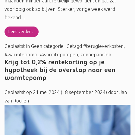
maanden minder aantrekkelijk geworden, en dat zal
voorlopig ook zo blijven. Sterker, vorige week werd
bekend …
Lees verder…
Geplaatst in
Geen categorie
Getagd
#terugleverkosten
,
#warmtepomp
,
#warmtepompen
,
zonnepanelen
Krijg tot 0,2% rentekorting op je
hypotheek bij de overstap naar een
warmtepomp
Geplaatst op
21 mei 2024
(18 september 2024)
door
Jan
van Rooijen