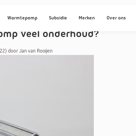
Warmtepomp
Subsidie
Merken
Over ons
omp veel onderhoud?
022)
door
Jan van Rooijen