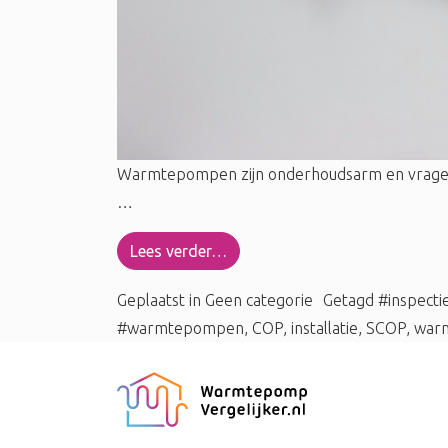
Warmtepompen zijn onderhoudsarm en vragen q
…
Lees verder…
Geplaatst in
Geen categorie
Getagd
#inspecti
#warmtepompen
,
COP
,
installatie
,
SCOP
,
warm