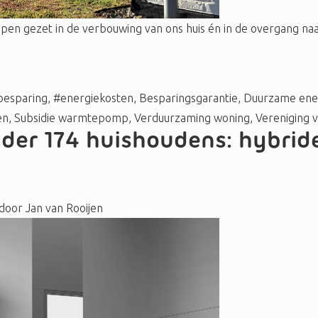
en gezet in de verbouwing van ons huis én in de overgang naa
besparing
,
#energiekosten
,
Besparingsgarantie
,
Duurzame ene
en
,
Subsidie warmtepomp
,
Verduurzaming woning
,
Vereniging
nder 174 huishoudens: hybr
door
Jan van Rooijen