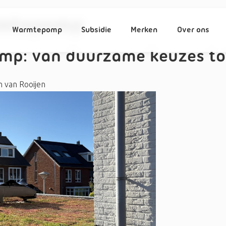
rmtepomp
Warmtepomp
Subsidie
Merken
Over ons
p: van duurzame keuzes tot 
 van Rooijen