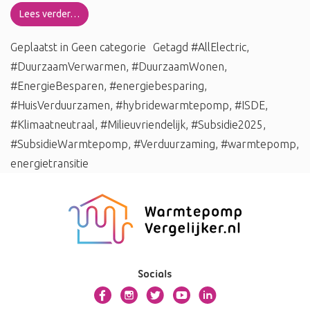
Lees verder…
Geplaatst in
Geen categorie
Getagd
#AllElectric
,
#DuurzaamVerwarmen
,
#DuurzaamWonen
,
#EnergieBesparen
,
#energiebesparing
,
#HuisVerduurzamen
,
#hybridewarmtepomp
,
#ISDE
,
#Klimaatneutraal
,
#Milieuvriendelijk
,
#Subsidie2025
,
#SubsidieWarmtepomp
,
#Verduurzaming
,
#warmtepomp
,
energietransitie
Socials