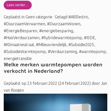
Lees verder…
Geplaatst in
Geen categorie
Getagd
#AllElectric
,
#DuurzaamVerwarmen
,
#DuurzaamWonen
,
#EnergieBesparen
,
#energiebesparing
,
#HuisVerduurzamen
,
#hybridewarmtepomp
,
#ISDE
,
#Klimaatneutraal
,
#Milieuvriendelijk
,
#Subsidie2025
,
#SubsidieWarmtepomp
,
#Verduurzaming
,
#warmtepomp
,
energietransitie
Welke merken warmtepompen worden
verkocht in Nederland?
Geplaatst op
23 februari 2022
(24 februari 2022)
door
Jan
van Rooijen