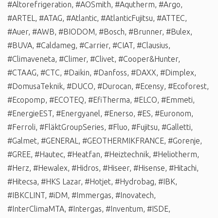
#Altorefrigeration
,
#AOSmith
,
#Aqutherm
,
#Argo
,
#ARTEL
,
#ATAG
,
#Atlantic
,
#AtlanticFujitsu
,
#ATTEC
,
#Auer
,
#AWB
,
#BIODOM
,
#Bosch
,
#Brunner
,
#Bulex
,
#BUVA
,
#Caldameg
,
#Carrier
,
#CIAT
,
#Clausius
,
#Climaveneta
,
#Climer
,
#Clivet
,
#Cooper&Hunter
,
#CTAAG
,
#CTC
,
#Daikin
,
#Danfoss
,
#DAXX
,
#Dimplex
,
#DomusaTeknik
,
#DUCO
,
#Durocan
,
#Ecensy
,
#Ecoforest
,
#Ecopomp
,
#ECOTEQ
,
#EfiTherma
,
#ELCO
,
#Emmeti
,
#EnergieEST
,
#Energyanel
,
#Enerso
,
#ES
,
#Euronom
,
#Ferroli
,
#FläktGroupSeries
,
#Fluo
,
#Fujitsu
,
#Galletti
,
#Galmet
,
#GENERAL
,
#GEOTHERMIKFRANCE
,
#Gorenje
,
#GREE
,
#Hautec
,
#Heatfan
,
#Heiztechnik
,
#Heliotherm
,
#Herz
,
#Hewalex
,
#Hidros
,
#Hiseer
,
#Hisense
,
#Hitachi
,
#Hitecsa
,
#HKS Lazar
,
#Hotjet
,
#Hydrobag
,
#IBK
,
#IBKCLINT
,
#iDM
,
#Immergas
,
#Inovatech
,
#InterClimaMTA
,
#Intergas
,
#Inventum
,
#ISDE
,