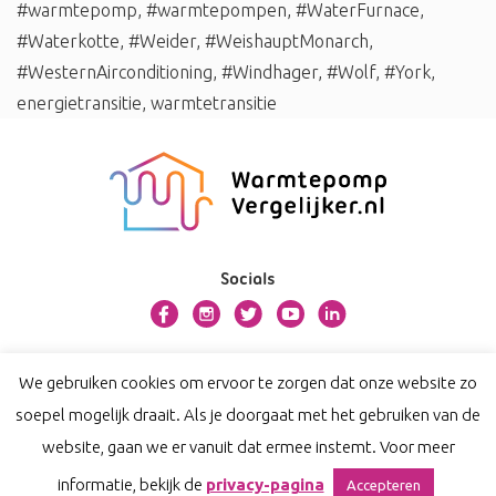
#warmtepomp
,
#warmtepompen
,
#WaterFurnace
,
#Waterkotte
,
#Weider
,
#WeishauptMonarch
,
#WesternAirconditioning
,
#Windhager
,
#Wolf
,
#York
,
energietransitie
,
warmtetransitie
Socials
Over warmtepompvergelijker.nl
We gebruiken cookies om ervoor te zorgen dat onze website zo
Contact
soepel mogelijk draait. Als je doorgaat met het gebruiken van de
Privacy
website, gaan we er vanuit dat ermee instemt. Voor meer
Disclaimer
informatie, bekijk de
privacy-pagina
Accepteren