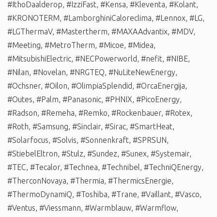
#IthoDaalderop
,
#IzziFast
,
#Kensa
,
#Kleventa
,
#Kolant
,
#KRONOTERM
,
#LamborghiniCaloreclima
,
#Lennox
,
#LG
,
#LGThermaV
,
#Mastertherm
,
#MAXAAdvantix
,
#MDV
,
#Meeting
,
#MetroTherm
,
#Micoe
,
#Midea
,
#MitsubishiElectric
,
#NECPowerworld
,
#nefit
,
#NIBE
,
#Nilan
,
#Novelan
,
#NRGTEQ
,
#NuLiteNewEnergy
,
#Ochsner
,
#Oilon
,
#OlimpiaSplendid
,
#OrcaEnergija
,
#Outes
,
#Palm
,
#Panasonic
,
#PHNIX
,
#PicoEnergy
,
#Radson
,
#Remeha
,
#Remko
,
#Rockenbauer
,
#Rotex
,
#Roth
,
#Samsung
,
#Sinclair
,
#Sirac
,
#SmartHeat
,
#Solarfocus
,
#Solvis
,
#Sonnenkraft
,
#SPRSUN
,
#StiebelEltron
,
#Stulz
,
#Sundez
,
#Sunex
,
#Systemair
,
#TEC
,
#Tecalor
,
#Technea
,
#Technibel
,
#TechniQEnergy
,
#TherconNovaya
,
#Thermia
,
#ThermicsEnergie
,
#ThermoDynamiQ
,
#Toshiba
,
#Trane
,
#Vaillant
,
#Vasco
,
#Ventus
,
#Viessmann
,
#Warmblauw
,
#Warmflow
,