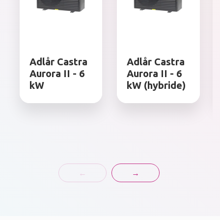
Adlår Castra
Adlår Castra
Aurora II - 6
Aurora II - 6
kW
kW (hybride)
←
→