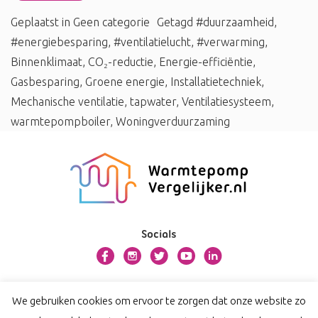
Geplaatst in
Geen categorie
Getagd
#duurzaamheid
,
#energiebesparing
,
#ventilatielucht
,
#verwarming
,
Binnenklimaat
,
CO₂-reductie
,
Energie-efficiëntie
,
Gasbesparing
,
Groene energie
,
Installatietechniek
,
Mechanische ventilatie
,
tapwater
,
Ventilatiesysteem
,
warmtepompboiler
,
Woningverduurzaming
Socials
Over warmtepompvergelijker.nl
We gebruiken cookies om ervoor te zorgen dat onze website zo
Contact