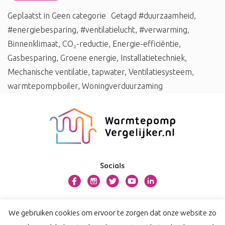
Geplaatst in
Geen categorie
Getagd
#duurzaamheid
,
#energiebesparing
,
#ventilatielucht
,
#verwarming
,
Binnenklimaat
,
CO₂-reductie
,
Energie-efficiëntie
,
Gasbesparing
,
Groene energie
,
Installatietechniek
,
Mechanische ventilatie
,
tapwater
,
Ventilatiesysteem
,
warmtepompboiler
,
Woningverduurzaming
Socials
Over warmtepompvergelijker.nl
We gebruiken cookies om ervoor te zorgen dat onze website zo
Contact