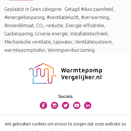
Geplaatst in
Geen categorie
Getagd
#duurzaamheid
,
#energiebesparing
,
#ventilatielucht
,
#verwarming
,
Binnenklimaat
,
CO₂-reductie
,
Energie-efficiëntie
,
Gasbesparing
,
Groene energie
,
Installatietechniek
,
Mechanische ventilatie
,
tapwater
,
Ventilatiesysteem
,
warmtepompboiler
,
Woningverduurzaming
Socials
Over warmtepompvergelijker.nl
We gebruiken cookies om ervoor te zorgen dat onze website zo
Contact