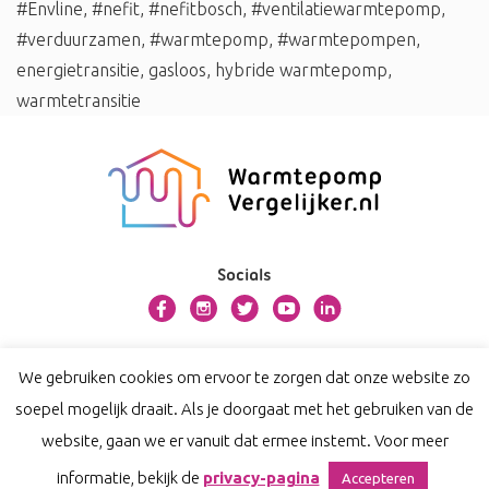
#Envline
,
#nefit
,
#nefitbosch
,
#ventilatiewarmtepomp
,
#verduurzamen
,
#warmtepomp
,
#warmtepompen
,
energietransitie
,
gasloos
,
hybride warmtepomp
,
warmtetransitie
Socials
Over warmtepompvergelijker.nl
We gebruiken cookies om ervoor te zorgen dat onze website zo
Contact
soepel mogelijk draait. Als je doorgaat met het gebruiken van de
Privacy
website, gaan we er vanuit dat ermee instemt. Voor meer
Disclaimer
informatie, bekijk de
privacy-pagina
Accepteren