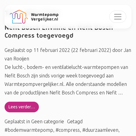
Tag:
#Envline
Nefit Bosch Enviline en Nefit Bosch
Compress toegevoegd
Geplaatst op
11 februari 2022
(22 februari 2022)
door
Jan
van Rooijen
De lucht-, bodem- en ventilatielucht-warmtepompen van
Nefit Bosch zijn sinds vorige week toegevoegd aan
Warmtepompvergelijker.nl. Alle onderstaande modellen
van de productlijnen Nefit Bosch Compress en Nefit …
Lees verder…
Geplaatst in
Geen categorie
Getagd
#bodemwarmtepomp
,
#compress
,
#duurzaamleven
,