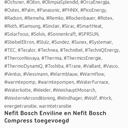
#Ochsner
,
#Oilon
,
#OlimpiaSplendid
,
#OrcaEnergija
,
#Outes
,
#Palm
,
#Panasonic
,
#PHNIX
,
#PicoEnergy
,
#Radson
,
#Remeha
,
#Remko
,
#Rockenbauer
,
#Rotex
,
#Roth
,
#Samsung
,
#Sinclair
,
#Sirac
,
#SmartHeat
,
#Solarfocus
,
#Solvis
,
#Sonnenkraft
,
#SPRSUN
,
#StiebelEltron
,
#Stulz
,
#Sundez
,
#Sunex
,
#Systemair
,
#TEC
,
#Tecalor
,
#Technea
,
#Technibel
,
#TechniQEnergy
,
#TherconNovaya
,
#Thermia
,
#ThermicsEnergie
,
#ThermoDynamiQ
,
#Toshiba
,
#Trane
,
#Vaillant
,
#Vasco
,
#Ventus
,
#Viessmann
,
#Warmblauw
,
#Warmflow
,
#warmtepomp
,
#warmtepompen
,
#WaterFurnace
,
#Waterkotte
,
#Weider
,
#WeishauptMonarch
,
#WesternAirconditioning
,
#Windhager
,
#Wolf
,
#York
,
energietransitie
,
warmtetransitie
Nefit Bosch Enviline en Nefit Bosch
Compress toegevoegd