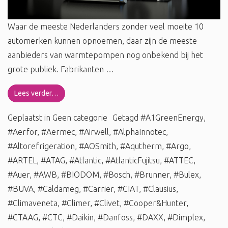
Waar de meeste Nederlanders zonder veel moeite 10
automerken kunnen opnoemen, daar zijn de meeste
aanbieders van warmtepompen nog onbekend bij het
grote publiek. Fabrikanten …
Lees verder…
Geplaatst in
Geen categorie
Getagd
#A1GreenEnergy
,
#Aerfor
,
#Aermec
,
#Airwell
,
#AlphaInnotec
,
#Altorefrigeration
,
#AOSmith
,
#Aqutherm
,
#Argo
,
#ARTEL
,
#ATAG
,
#Atlantic
,
#AtlanticFujitsu
,
#ATTEC
,
#Auer
,
#AWB
,
#BIODOM
,
#Bosch
,
#Brunner
,
#Bulex
,
#BUVA
,
#Caldameg
,
#Carrier
,
#CIAT
,
#Clausius
,
#Climaveneta
,
#Climer
,
#Clivet
,
#Cooper&Hunter
,
#CTAAG
,
#CTC
,
#Daikin
,
#Danfoss
,
#DAXX
,
#Dimplex
,