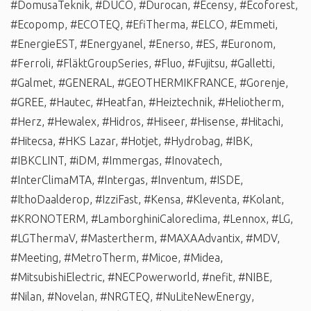
#DomusaTeknik
,
#DUCO
,
#Durocan
,
#Ecensy
,
#Ecoforest
,
#Ecopomp
,
#ECOTEQ
,
#EfiTherma
,
#ELCO
,
#Emmeti
,
#EnergieEST
,
#Energyanel
,
#Enerso
,
#ES
,
#Euronom
,
#Ferroli
,
#FläktGroupSeries
,
#Fluo
,
#Fujitsu
,
#Galletti
,
#Galmet
,
#GENERAL
,
#GEOTHERMIKFRANCE
,
#Gorenje
,
#GREE
,
#Hautec
,
#Heatfan
,
#Heiztechnik
,
#Heliotherm
,
#Herz
,
#Hewalex
,
#Hidros
,
#Hiseer
,
#Hisense
,
#Hitachi
,
#Hitecsa
,
#HKS Lazar
,
#Hotjet
,
#Hydrobag
,
#IBK
,
#IBKCLINT
,
#iDM
,
#Immergas
,
#Inovatech
,
#InterClimaMTA
,
#Intergas
,
#Inventum
,
#ISDE
,
#IthoDaalderop
,
#IzziFast
,
#Kensa
,
#Kleventa
,
#Kolant
,
#KRONOTERM
,
#LamborghiniCaloreclima
,
#Lennox
,
#LG
,
#LGThermaV
,
#Mastertherm
,
#MAXAAdvantix
,
#MDV
,
#Meeting
,
#MetroTherm
,
#Micoe
,
#Midea
,
#MitsubishiElectric
,
#NECPowerworld
,
#nefit
,
#NIBE
,
#Nilan
,
#Novelan
,
#NRGTEQ
,
#NuLiteNewEnergy
,