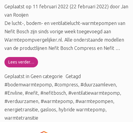
Geplaatst op
11 februari 2022
(22 februari 2022)
door
Jan
van Rooijen
De lucht-, bodem- en ventilatielucht-warmtepompen van
Nefit Bosch zijn sinds vorige week toegevoegd aan
Warmtepompvergelijker.nl. Alle onderstaande modellen
van de productlijnen Nefit Bosch Compress en Nefit …
Lees verder…
Geplaatst in
Geen categorie
Getagd
#bodemwarmtepomp
,
#compress
,
#duurzaamleven
,
#Envline
,
#nefit
,
#nefitbosch
,
#ventilatiewarmtepomp
,
#verduurzamen
,
#warmtepomp
,
#warmtepompen
,
energietransitie
,
gasloos
,
hybride warmtepomp
,
warmtetransitie